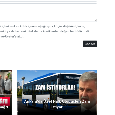
ici, hakaret ve küfür içeren, aşağılayıcı, küçük düşürücü, kaba,
erici ya da benzeri niteliklerde içeriklerden doğan her türlü mali,
ye/Üyeler’e aittir.
Gönder
Ankara'da Özel Halk Otobüsleri Zam
Çağrı
İstiyor