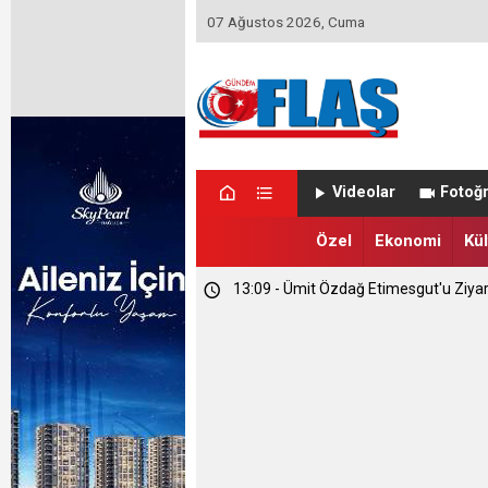
07 Ağustos 2026, Cuma
23:46 - Memet Yula'dan Etimesgut D
Videolar
Fotoğr
23:44 - Haymana'nın Geleceğini Masay
Özel
Ekonomi
Kül
13:09 - Ümit Özdağ Etimesgut'u Ziya