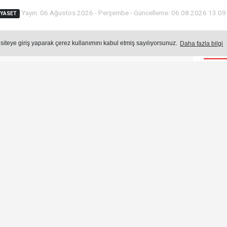
Yayın: 06 Ağustos 2026 - Perşembe - Güncelleme: 06.08.2026 13:09
IYASET
 siteye giriş yaparak çerez kullanımını kabul etmiş sayılıyorsunuz.
Daha fazla bilgi
Öne
Okuma Süresi: 45 sn.
820
okunma