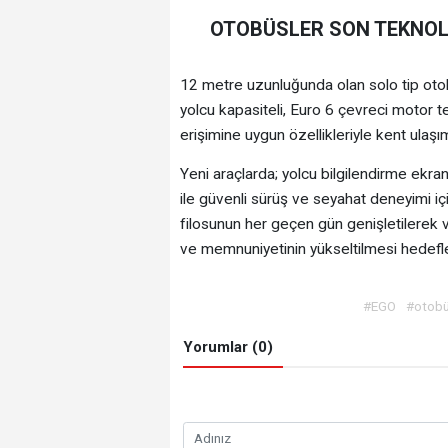
OTOBÜSLER SON TEKNOL
12 metre uzunluğunda olan solo tip ot
yolcu kapasiteli, Euro 6 çevreci motor tek
erişimine uygun özellikleriyle kent ulaş
Yeni araçlarda; yolcu bilgilendirme ekran
ile güvenli sürüş ve seyahat deneyimi iç
filosunun her geçen gün genişletilerek 
ve memnuniyetinin yükseltilmesi hedefle
#EGO
#otobü
Yorumlar (0)