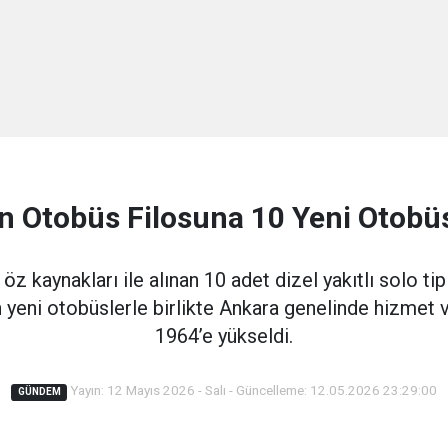
 Otobüs Filosuna 10 Yeni Otobüs
 kaynakları ile alınan 10 adet dizel yakıtlı solo ti
nan yeni otobüslerle birlikte Ankara genelinde hizmet
1964’e yükseldi.
Yayın: 12 Mayıs 2026 - Salı - Güncelleme: 12.05.2026 23:29:00
GÜNDEM