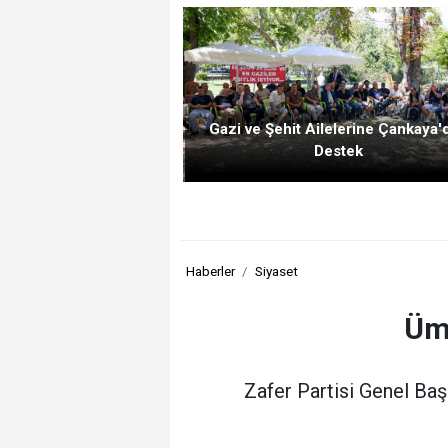
Gazi ve Şehit Ailelerine Çankaya'
Destek
Haberler
Siyaset
Ümi
Zafer Partisi Genel Baş