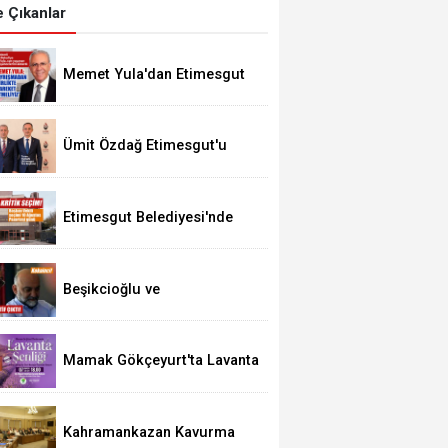
 Çıkanlar
Memet Yula'dan Etimesgut
Değerlendirmesi
Ümit Özdağ Etimesgut'u
Ziyaret Edecek
Etimesgut Belediyesi'nde
Kritik Seçim 10 Ağustos'ta
Beşikcioğlu ve
Kerimoğlu'nun Testleri
Pozitif Çıktı
Mamak Gökçeyurt'ta Lavanta
Şenliği
Kahramankazan Kavurma