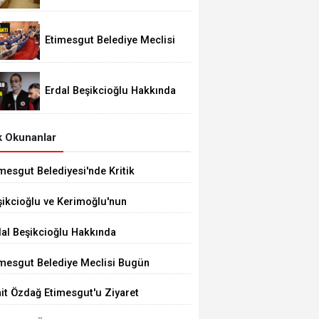
Festivali 29 Ağustos'ta
Etimesgut Belediye Meclisi
Bugün 18.00'de Toplanacak
Erdal Beşikcioğlu Hakkında
Tutuklama Talebi
 Okunanlar
mesgut Belediyesi'nde Kritik
çim 10 Ağustos'ta
şikcioğlu ve Kerimoğlu'nun
tleri Pozitif Çıktı
dal Beşikcioğlu Hakkında
tuklama Talebi
imesgut Belediye Meclisi Bugün
.00'de Toplanacak
it Özdağ Etimesgut'u Ziyaret
ecek