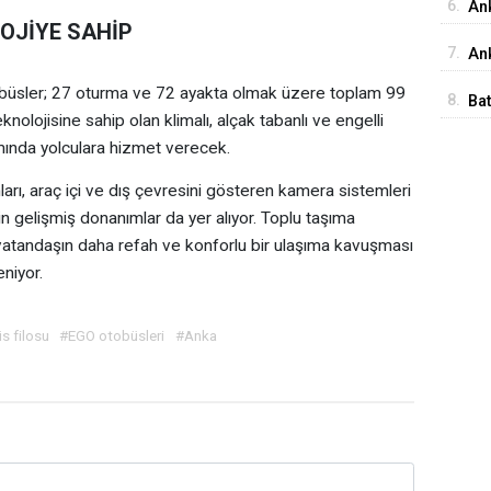
6.
An
OJİYE SAHİP
İst
7.
Ank
Ed
obüsler; 27 oturma ve 72 ayakta olmak üzere toplam 99
8.
Ba
nolojisine sahip olan klimalı, alçak tabanlı ve engelli
Me
ımında yolculara hizmet verecek.
ları, araç içi ve dış çevresini gösteren kamera sistemleri
in gelişmiş donanımlar da yer alıyor. Toplu taşıma
vatandaşın daha refah ve konforlu bir ulaşıma kavuşması
niyor.
s filosu
#EGO otobüsleri
#Anka