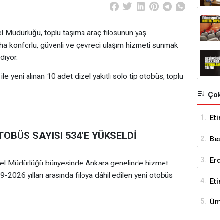
 Müdürlüğü, toplu taşıma araç filosunun yaş
ha konforlu, güvenli ve çevreci ulaşım hizmeti sunmak
diyor.
 yeni alınan 10 adet dizel yakıtlı solo tip otobüs, toplu
Çok
1.
Eti
Se
TOBÜS SAYISI 534’E YÜKSELDİ
2.
Be
Tes
3.
Er
Genel Müdürlüğü bünyesinde Ankara genelinde hizmet
Tu
2026 yılları arasında filoya dâhil edilen yeni otobüs
4.
Et
18
5.
Üm
Ed