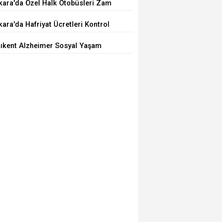
kara'da Özel Halk Otobüsleri Zam
iyor
ara'da Hafriyat Ücretleri Kontrol
ilemiyor
tıkent Alzheimer Sosyal Yaşam
rkezi Açıldı