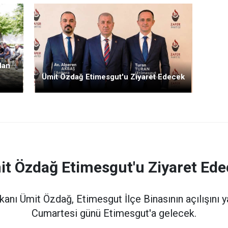
dan
Ümit Özdağ Etimesgut'u Ziyaret Edecek
t Özdağ Etimesgut'u Ziyaret Ed
kanı Ümit Özdağ, Etimesgut İlçe Binasının açılışın
Cumartesi günü Etimesgut'a gelecek.