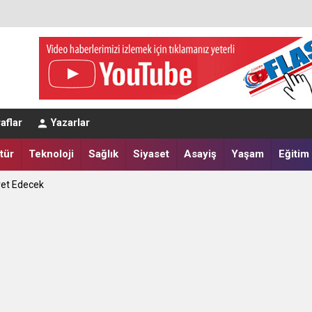
eğerlendirmesi
aflar
Yazarlar
a Yatırdılar
tür
Teknoloji
Sağlık
Siyaset
Asayiş
Yaşam
Eğitim
ret Edecek