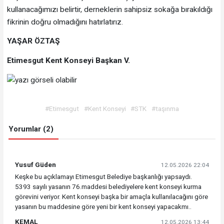
kullanacağımızı belirtir, derneklerin sahipsiz sokağa bırakıldığı
fikrinin doğru olmadığını hatırlatırız.
YAŞAR ÖZTAŞ
Etimesgut Kent Konseyi Başkan V.
#Etimesgut
#Kent Konseyi
#STK
#taşınma
Yorumlar (2)
Yusuf Güden
12.05.2026 22:04
Keşke bu açıklamayı Etimesgut Belediye başkanlığı yapsaydı.
5393 sayılı yasanın 76.maddesi belediyelere kent konseyi kurma
görevini veriyor. Kent konseyi başka bir amaçla kullanılacağını göre
yasanın bu maddesine göre yeni bir kent konseyi yapacakmı..
KEMAL
12.05.2026 13:44