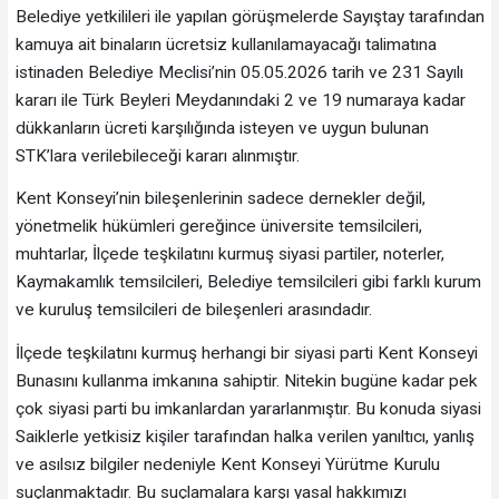
Belediye yetkilileri ile yapılan görüşmelerde Sayıştay tarafından
kamuya ait binaların ücretsiz kullanılamayacağı talimatına
istinaden Belediye Meclisi’nin 05.05.2026 tarih ve 231 Sayılı
kararı ile Türk Beyleri Meydanındaki 2 ve 19 numaraya kadar
dükkanların ücreti karşılığında isteyen ve uygun bulunan
STK’lara verilebileceği kararı alınmıştır.
Kent Konseyi’nin bileşenlerinin sadece dernekler değil,
yönetmelik hükümleri gereğince üniversite temsilcileri,
muhtarlar, İlçede teşkilatını kurmuş siyasi partiler, noterler,
Kaymakamlık temsilcileri, Belediye temsilcileri gibi farklı kurum
ve kuruluş temsilcileri de bileşenleri arasındadır.
İlçede teşkilatını kurmuş herhangi bir siyasi parti Kent Konseyi
Bunasını kullanma imkanına sahiptir. Nitekin bugüne kadar pek
çok siyasi parti bu imkanlardan yararlanmıştır. Bu konuda siyasi
Saiklerle yetkisiz kişiler tarafından halka verilen yanıltıcı, yanlış
ve asılsız bilgiler nedeniyle Kent Konseyi Yürütme Kurulu
suçlanmaktadır. Bu suçlamalara karşı yasal hakkımızı