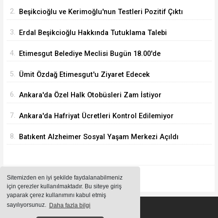
Ağustos'ta
2.
Beşikcioğlu ve Kerimoğlu'nun Testleri Pozitif Çıktı
3.
Erdal Beşikcioğlu Hakkında Tutuklama Talebi
4.
Etimesgut Belediye Meclisi Bugün 18.00'de
Toplanacak
5.
Ümit Özdağ Etimesgut'u Ziyaret Edecek
6.
Ankara'da Özel Halk Otobüsleri Zam İstiyor
7.
Ankara'da Hafriyat Ücretleri Kontrol Edilemiyor
8.
Batıkent Alzheimer Sosyal Yaşam Merkezi Açıldı
Sitemizden en iyi şekilde faydalanabilmeniz
için çerezler kullanılmaktadır. Bu siteye giriş
yaparak çerez kullanımını kabul etmiş
sayılıyorsunuz.
Daha fazla bilgi