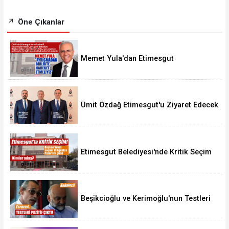
Öne Çıkanlar
Memet Yula'dan Etimesgut
Değerlendirmesi
Ümit Özdağ Etimesgut'u Ziyaret Edecek
Etimesgut Belediyesi'nde Kritik Seçim
10 Ağustos'ta
Beşikcioğlu ve Kerimoğlu'nun Testleri
Pozitif Çıktı