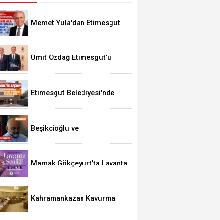
Memet Yula'dan Etimesgut
Değerlendirmesi
Ümit Özdağ Etimesgut'u
Ziyaret Edecek
Etimesgut Belediyesi'nde
Kritik Seçim 10 Ağustos'ta
Beşikcioğlu ve
Kerimoğlu'nun Testleri
Pozitif Çıktı
Mamak Gökçeyurt'ta Lavanta
Şenliği
Kahramankazan Kavurma
Festivali 29 Ağustos'ta