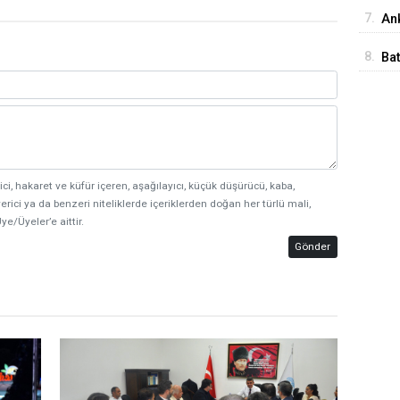
İst
7.
Ank
Ed
8.
Ba
Me
ici, hakaret ve küfür içeren, aşağılayıcı, küçük düşürücü, kaba,
erici ya da benzeri niteliklerde içeriklerden doğan her türlü mali,
ye/Üyeler’e aittir.
Gönder