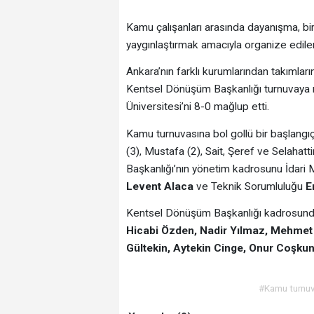
Kamu çalışanları arasında dayanışma, bir
yaygınlaştırmak amacıyla organize edilen t
Ankara’nın farklı kurumlarından takımları
Kentsel Dönüşüm Başkanlığı turnuvaya mü
Üniversitesi’ni 8-0 mağlup etti.
Kamu turnuvasına bol gollü bir başlangı
(3), Mustafa (2), Sait, Şeref ve Selahat
Başkanlığı’nın yönetim kadrosunu İdari
Levent Alaca
ve Teknik Sorumluluğu
E
Kentsel Dönüşüm Başkanlığı kadrosunda
Hicabi Özden, Nadir Yılmaz, Mehmet F
Gültekin, Aytekin Cinge, Onur Coşkun,
#Kamu turnuv