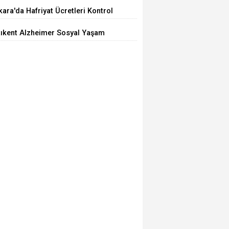
iyor
ara'da Hafriyat Ücretleri Kontrol
ilemiyor
tıkent Alzheimer Sosyal Yaşam
rkezi Açıldı