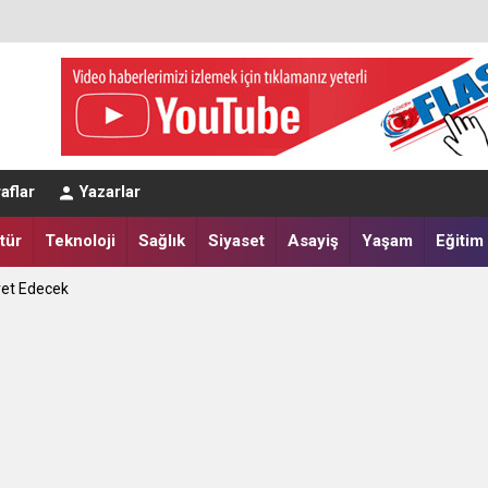
eğerlendirmesi
aflar
Yazarlar
a Yatırdılar
tür
Teknoloji
Sağlık
Siyaset
Asayiş
Yaşam
Eğitim
ret Edecek