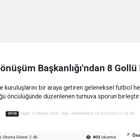
Dönüşüm Başkanlığı'ndan 8 Gollü 
kuruluşlarını bir araya getiren geleneksel futbol hey
ü öncülüğünde düzenlenen turnuva sporun birleştiri
Yayın: 12 Mayıs 2026 - Salı - Güncelleme: 12.05.2026 22:33:00
SPOR
Öne
Okuma Süresi: 2 dk.
802
okunma