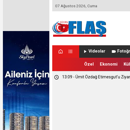
07 Ağustos 2026, Cuma
23:46 - Memet Yula'dan Etimesgut D
Videolar
Fotoğr
23:44 - Haymana'nın Geleceğini Masay
Özel
Ekonomi
Kül
13:09 - Ümit Özdağ Etimesgut'u Ziya