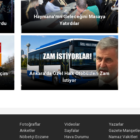
Haymana'nın Geleceğini Masaya
rdu
Yatırdılar
eçim
Ankara'da Özel Halk Otobüsleri Zam
İstiyor
Fotoğraflar
Videolar
Yazarlar
Anketler
Sayfalar
Gazete Manşetler
Nöbetçi Eczane
Hava Durumu
Namaz Vakitleri