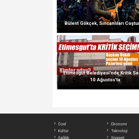
Bülent Gökçek, Sincanlıları Coştu
Etimesgut Belediyesi'nde Kritik S
10 Ağustos'ta
Özel
Ekonomi
Kültür
Teknoloji
Sağlık
Siyaset