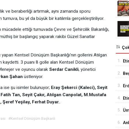
lik ve beraberliği artırmak, aynı zamanda sporu
urnuva, bu yıl da büyük bir katılımla gerçekleştiriliyor.
n mücadele ettiği turnuvada Çevre ve Şehircilik Bakanlığı,
thiş bir başlangıç yaparak rakibi Güzel Sanatlar
Çok
ç yapan Kentsel Dönüşüm Başkanlığı’nın gollerini Atılgan
1.
Eti
tin kaydetti. 3 puanı 8 golle alan Kentsel Dönüşüm
Se
 Menejer ve oyuncu olarak
Serdar Canikli
, yönetici
2.
Be
rkan Şahan
üstleniyor.
Tes
3.
Er
 ise şu isimler bulunuyor;
Eray Şekerci (Kaleci), Seyit
Tu
atih Tan, Seyit Çakır, Atılgan Canpolat, M.Mustafa
4.
Et
 Şeref Yeşilay, Ferhat Duyar.
.
18
5.
Üm
Ed
ası
#Kentsel Dönüşüm Başkanlı
6.
An