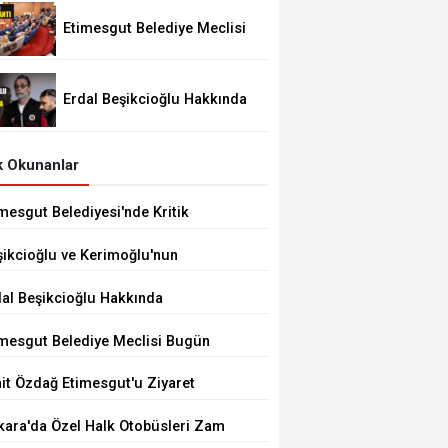
Etimesgut Belediye Meclisi
Bugün 18.00'de Toplanacak
Erdal Beşikcioğlu Hakkında
Tutuklama Talebi
 Okunanlar
mesgut Belediyesi'nde Kritik
çim 10 Ağustos'ta
şikcioğlu ve Kerimoğlu'nun
tleri Pozitif Çıktı
dal Beşikcioğlu Hakkında
tuklama Talebi
imesgut Belediye Meclisi Bugün
.00'de Toplanacak
it Özdağ Etimesgut'u Ziyaret
ecek
kara'da Özel Halk Otobüsleri Zam