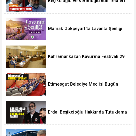
Beşikcioğlu ve Kerimoğlu'nun Testleri
Pozitif Çıktı
Mamak Gökçeyurt'ta Lavanta Şenliği
Kahramankazan Kavurma Festivali 29
Ağustos'ta
Etimesgut Belediye Meclisi Bugün
18.00'de Toplanacak
Erdal Beşikcioğlu Hakkında Tutuklama
Talebi