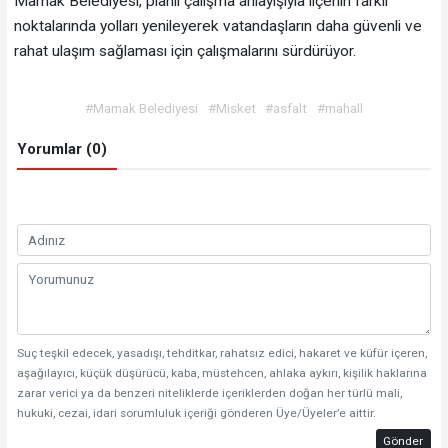
Mamak Belediyesi, planlı çalışma anlayışıyla ilçenin farklı
noktalarında yolları yenileyerek vatandaşların daha güvenli ve
rahat ulaşım sağlaması için çalışmalarını sürdürüyor.
#Mamak Belediyesi
#Misket
#asfalt
#mahall
Yorumlar (0)
Suç teşkil edecek, yasadışı, tehditkar, rahatsız edici, hakaret ve küfür içeren,
aşağılayıcı, küçük düşürücü, kaba, müstehcen, ahlaka aykırı, kişilik haklarına
zarar verici ya da benzeri niteliklerde içeriklerden doğan her türlü mali,
hukuki, cezai, idari sorumluluk içeriği gönderen Üye/Üyeler’e aittir.
Gönder