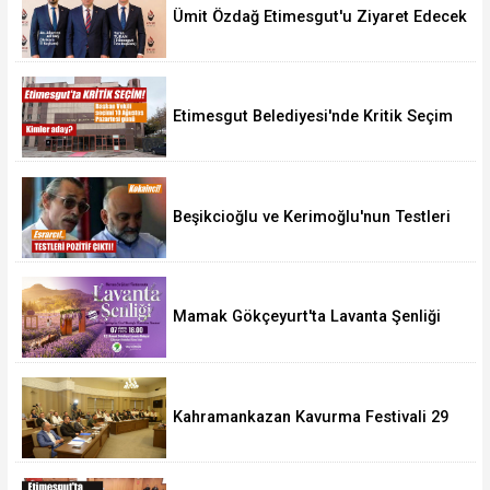
Ümit Özdağ Etimesgut'u Ziyaret Edecek
Etimesgut Belediyesi'nde Kritik Seçim
10 Ağustos'ta
Beşikcioğlu ve Kerimoğlu'nun Testleri
Pozitif Çıktı
Mamak Gökçeyurt'ta Lavanta Şenliği
Kahramankazan Kavurma Festivali 29
Ağustos'ta