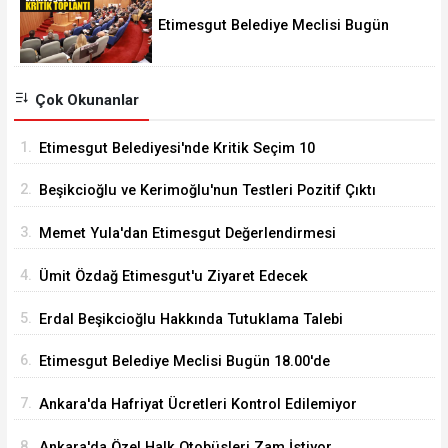
Etimesgut Belediye Meclisi Bugün
18.00'de Toplanacak
Çok Okunanlar
1.
Etimesgut Belediyesi'nde Kritik Seçim 10
Ağustos'ta
2.
Beşikcioğlu ve Kerimoğlu'nun Testleri Pozitif Çıktı
3.
Memet Yula'dan Etimesgut Değerlendirmesi
4.
Ümit Özdağ Etimesgut'u Ziyaret Edecek
5.
Erdal Beşikcioğlu Hakkında Tutuklama Talebi
6.
Etimesgut Belediye Meclisi Bugün 18.00'de
Toplanacak
7.
Ankara'da Hafriyat Ücretleri Kontrol Edilemiyor
8.
Ankara'da Özel Halk Otobüsleri Zam İstiyor