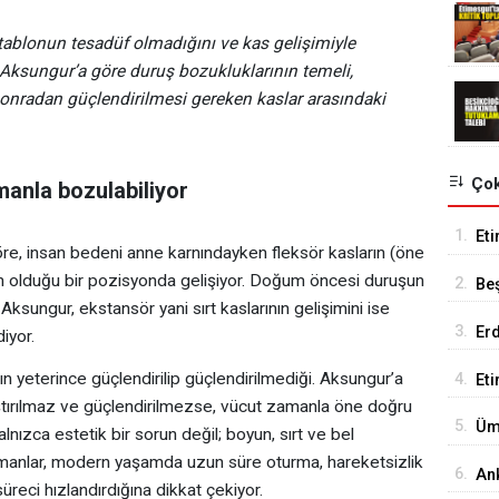
tablonun tesadüf olmadığını ve kas gelişimiyle
 Aksungur’a göre duruş bozukluklarının temeli,
sonradan güçlendirilmesi gereken kaslar arasındaki
Çok
anla bozulabiliyor
1.
Eti
öre, insan bedeni anne karnındayken fleksör kasların (öne
Se
n olduğu bir pozisyonda gelişiyor. Doğum öncesi duruşun
2.
Be
Aksungur, ekstansör yani sırt kaslarının gelişimini ise
Tes
3.
Er
iyor.
Tu
nın yeterince güçlendirilip güçlendirilmediği. Aksungur’a
4.
Et
ıştırılmaz ve güçlendirilmezse, vücut zamanla öne doğru
18
5.
Üm
nızca estetik bir sorun değil; boyun, sırt ve bel
Ed
 Uzmanlar, modern yaşamda uzun süre oturma, hareketsizlik
6.
An
reci hızlandırdığına dikkat çekiyor.