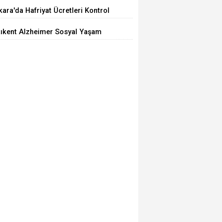
iyor
ara'da Hafriyat Ücretleri Kontrol
ilemiyor
tıkent Alzheimer Sosyal Yaşam
rkezi Açıldı