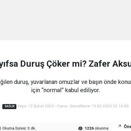
ayıfsa Duruş Çöker mi? Zafer Aks
ğilen duruş, yuvarlanan omuzlar ve başın önde konu
için “normal” kabul ediliyor.
Yayın: 13 Şubat 2026 - Cuma - Güncelleme: 13.02.2026 22:16:00
SAĞLIK
Öne
Okuma Süresi: 3 dk.
1226
okunma