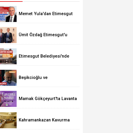
Memet Yula'dan Etimesgut
Değerlendirmesi
Ümit Özdağ Etimesgut'u
Ziyaret Edecek
Etimesgut Belediyesi'nde
Kritik Seçim 10 Ağustos'ta
Beşikcioğlu ve
Kerimoğlu'nun Testleri
Pozitif Çıktı
Mamak Gökçeyurt'ta Lavanta
Şenliği
Kahramankazan Kavurma
Festivali 29 Ağustos'ta