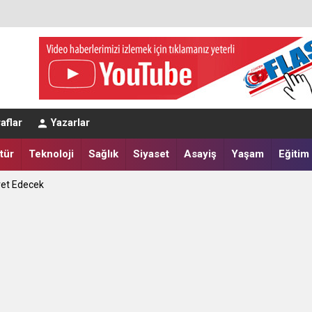
eğerlendirmesi
aflar
Yazarlar
a Yatırdılar
tür
Teknoloji
Sağlık
Siyaset
Asayiş
Yaşam
Eğitim
ret Edecek