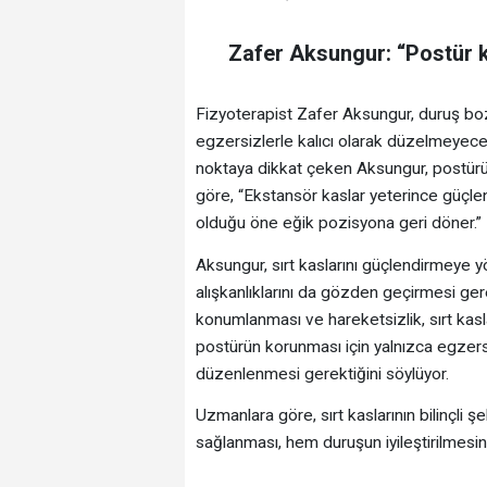
Zafer Aksungur: “Postür 
Fizyoterapist Zafer Aksungur, duruş bozuk
egzersizlerle kalıcı olarak düzelmeyeceği
noktaya dikkat çeken Aksungur, postürün
göre, “Ekstansör kaslar yeterince güçlen
olduğu öne eğik pozisyona geri döner.”
Aksungur, sırt kaslarını güçlendirmeye yö
alışkanlıklarını da gözden geçirmesi gere
konumlanması ve hareketsizlik, sırt kasl
postürün korunması için yalnızca egzersiz
düzenlenmesi gerektiğini söylüyor.
Uzmanlara göre, sırt kaslarının bilinçli 
sağlanması, hem duruşun iyileştirilmesin