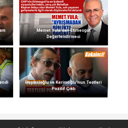
Zam
Memet Yula'dan Etimesgut
Değerlendirmesi
endi
Beşikcioğlu ve Kerimoğlu'nun Testleri
Pozitif Çıktı