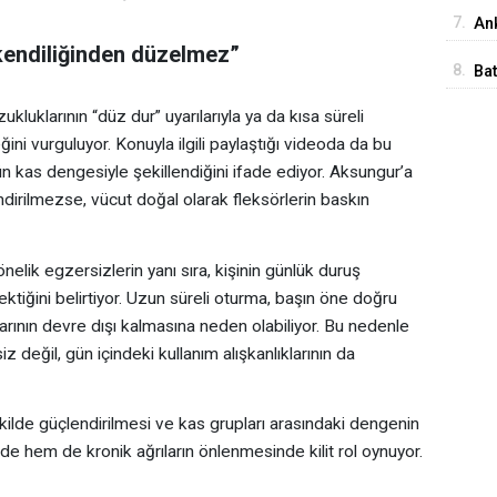
İst
7.
Ank
kendiliğinden düzelmez”
Ed
8.
Ba
Me
luklarının “düz dur” uyarılarıyla ya da kısa süreli
ni vurguluyor. Konuyla ilgili paylaştığı videoda da bu
 kas dengesiyle şekillendiğini ifade ediyor. Aksungur’a
dirilmezse, vücut doğal olarak fleksörlerin baskın
nelik egzersizlerin yanı sıra, kişinin günlük duruş
ktiğini belirtiyor. Uzun süreli oturma, başın öne doğru
arının devre dışı kalmasına neden olabiliyor. Bu nedenle
 değil, gün içindeki kullanım alışkanlıklarının da
şekilde güçlendirilmesi ve kas grupları arasındaki dengenin
de hem de kronik ağrıların önlenmesinde kilit rol oynuyor.