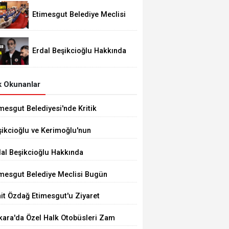
Etimesgut Belediye Meclisi
Bugün 18.00'de Toplanacak
Erdal Beşikcioğlu Hakkında
Tutuklama Talebi
 Okunanlar
mesgut Belediyesi'nde Kritik
çim 10 Ağustos'ta
şikcioğlu ve Kerimoğlu'nun
tleri Pozitif Çıktı
dal Beşikcioğlu Hakkında
tuklama Talebi
imesgut Belediye Meclisi Bugün
.00'de Toplanacak
it Özdağ Etimesgut'u Ziyaret
ecek
kara'da Özel Halk Otobüsleri Zam