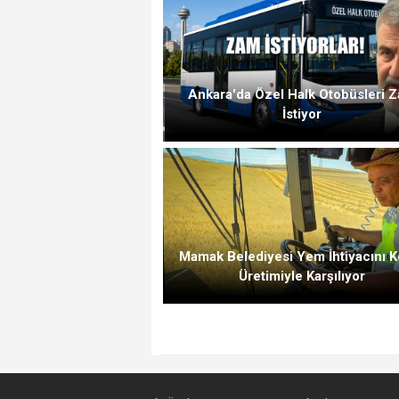
Ankara'da Özel Halk Otobüsleri 
İstiyor
Mamak Belediyesi Yem İhtiyacını K
Üretimiyle Karşılıyor