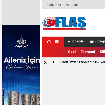
07 Ağustos 2026, Cuma
23:46 - Memet Yula'dan Etimesgut D
Videolar
Fotoğr
23:44 - Haymana'nın Geleceğini Masay
Özel
Ekonomi
Kül
13:09 - Ümit Özdağ Etimesgut'u Ziya