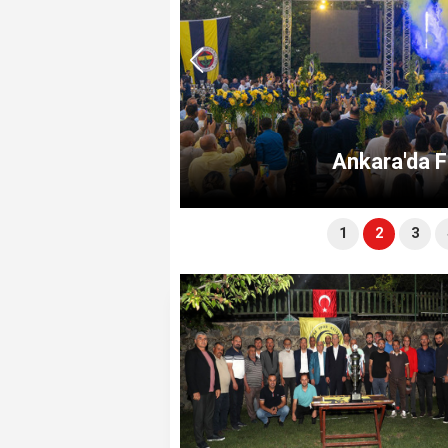
ti
Mamak Belediyesi
1
2
3