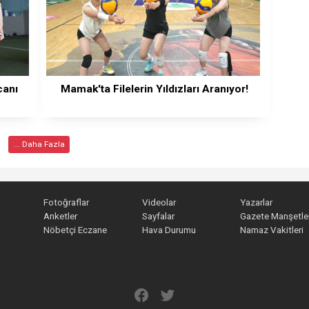
canı
Mamak'ta Filelerin Yıldızları Aranıyor!
... Daha Fazla
Fotoğraflar
Videolar
Yazarlar
Anketler
Sayfalar
Gazete Manşetler
Nöbetçi Eczane
Hava Durumu
Namaz Vakitleri