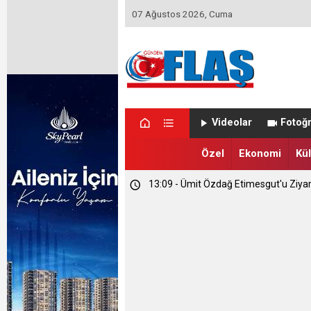
07 Ağustos 2026, Cuma
23:46 - Memet Yula'dan Etimesgut D
Videolar
Fotoğr
23:44 - Haymana'nın Geleceğini Masay
Özel
Ekonomi
Kül
13:09 - Ümit Özdağ Etimesgut'u Ziya