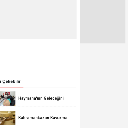
zi Çekebilir
Haymana'nın Geleceğini
Masaya Yatırdılar
Kahramankazan Kavurma
Festivali 29 Ağustos'ta