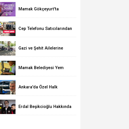
Mamak Gökçeyurt'ta
Lavanta Şenliği
Cep Telefonu Satıcılarından
Kritik Çağrı
Dünya Kupasında Final Heyecanı Etimesg
Gazi ve Şehit Ailelerine
Çankaya'dan Destek
Mamak Belediyesi Yem
İhtiyacını Kendi Üretimiyle
Karşılıyor
Ankara'da Özel Halk
Otobüsleri Zam İstiyor
Erdal Beşikcioğlu Hakkında
Tutuklama Talebi