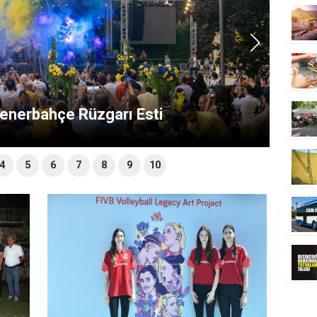
 Yaz Spor Okulu Kayıtları Sürüyor
4
5
6
7
8
9
10