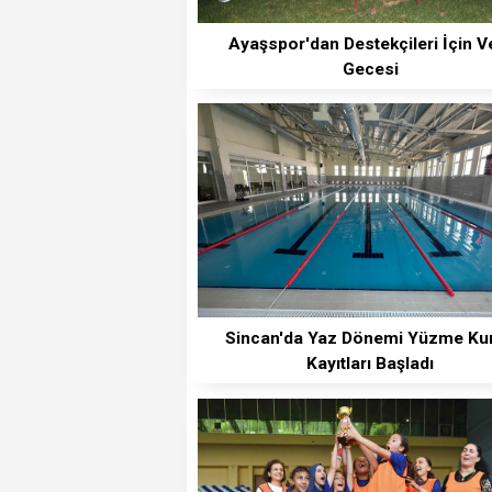
Ayaşspor'dan Destekçileri İçin V
Gecesi
Sincan'da Yaz Dönemi Yüzme Ku
Kayıtları Başladı