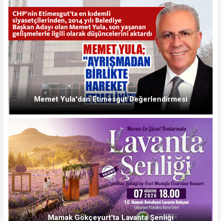
Memet Yula'dan Etimesgut Değerlendirmesi
Mamak Gökçeyurt'ta Lavanta Şenliği