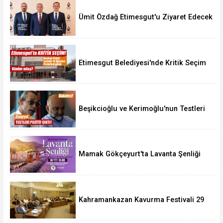
Ümit Özdağ Etimesgut'u Ziyaret Edecek
Etimesgut Belediyesi'nde Kritik Seçim
10 Ağustos'ta
Beşikcioğlu ve Kerimoğlu'nun Testleri
Pozitif Çıktı
Mamak Gökçeyurt'ta Lavanta Şenliği
Kahramankazan Kavurma Festivali 29
Ağustos'ta