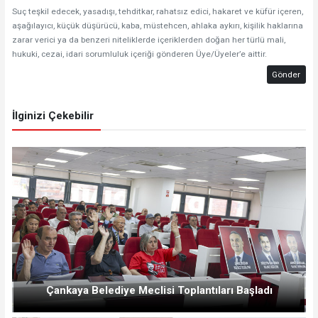
Suç teşkil edecek, yasadışı, tehditkar, rahatsız edici, hakaret ve küfür içeren,
aşağılayıcı, küçük düşürücü, kaba, müstehcen, ahlaka aykırı, kişilik haklarına
zarar verici ya da benzeri niteliklerde içeriklerden doğan her türlü mali,
hukuki, cezai, idari sorumluluk içeriği gönderen Üye/Üyeler’e aittir.
Gönder
İlginizi Çekebilir
Çankaya Belediye Meclisi Toplantıları Başladı