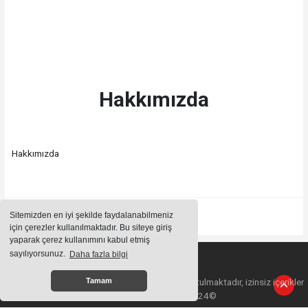
Hakkımızda
Hakkımızda
Sitemizden en iyi şekilde faydalanabilmeniz
için çerezler kullanılmaktadır. Bu siteye giriş
yaparak çerez kullanımını kabul etmiş
sayılıyorsunuz.
Daha fazla bilgi
Sitemizde bulunan içeriklerin tüm hakları saklı tutulmaktadır, izinsiz içerikler
Tamam
kullanılamaz. Copyright 2024©