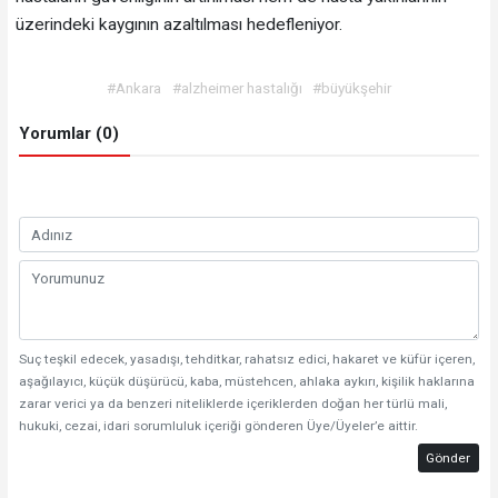
üzerindeki kaygının azaltılması hedefleniyor.
#Ankara
#alzheimer hastalığı
#büyükşehir
Yorumlar (0)
Suç teşkil edecek, yasadışı, tehditkar, rahatsız edici, hakaret ve küfür içeren,
aşağılayıcı, küçük düşürücü, kaba, müstehcen, ahlaka aykırı, kişilik haklarına
zarar verici ya da benzeri niteliklerde içeriklerden doğan her türlü mali,
hukuki, cezai, idari sorumluluk içeriği gönderen Üye/Üyeler’e aittir.
Gönder