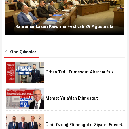
Kahramankazan Kavurma Festivali 29 Ağustos'ta
Öne Çıkanlar
Orhan Tatlı: Etimesgut Alternatifsiz
Değildir
Memet Yula'dan Etimesgut
Değerlendirmesi
Ümit Özdağ Etimesgut'u Ziyaret Edecek