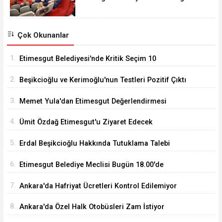
18.00'de Toplanacak
Çok Okunanlar
1.
Etimesgut Belediyesi'nde Kritik Seçim 10
Ağustos'ta
2.
Beşikcioğlu ve Kerimoğlu'nun Testleri Pozitif Çıktı
3.
Memet Yula'dan Etimesgut Değerlendirmesi
4.
Ümit Özdağ Etimesgut'u Ziyaret Edecek
5.
Erdal Beşikcioğlu Hakkında Tutuklama Talebi
6.
Etimesgut Belediye Meclisi Bugün 18.00'de
Toplanacak
7.
Ankara'da Hafriyat Ücretleri Kontrol Edilemiyor
8.
Ankara'da Özel Halk Otobüsleri Zam İstiyor