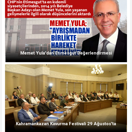
Memet Yula'dan Etimesgut Değerlendirmesi
Kahramankazan Kavurma Festivali 29 Ağustos'ta