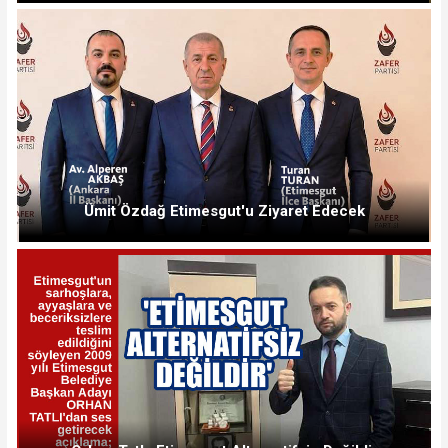
Ümit Özdağ Etimesgut'u Ziyaret Edecek