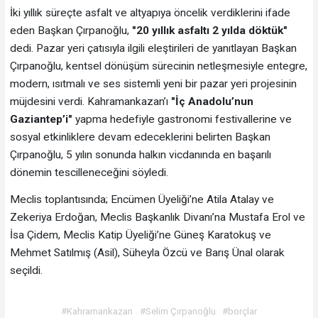
İki yıllık süreçte asfalt ve altyapıya öncelik verdiklerini ifade
eden Başkan Çırpanoğlu,
"20 yıllık asfaltı 2 yılda döktük"
dedi. Pazar yeri çatısıyla ilgili eleştirileri de yanıtlayan Başkan
Çırpanoğlu, kentsel dönüşüm sürecinin netleşmesiyle entegre,
modern, ısıtmalı ve ses sistemli yeni bir pazar yeri projesinin
müjdesini verdi. Kahramankazan’ı
"İç Anadolu’nun
Gaziantep’i"
yapma hedefiyle gastronomi festivallerine ve
sosyal etkinliklere devam edeceklerini belirten Başkan
Çırpanoğlu, 5 yılın sonunda halkın vicdanında en başarılı
dönemin tescilleneceğini söyledi.
Meclis toplantısında; Encümen Üyeliği’ne Atila Atalay ve
Zekeriya Erdoğan, Meclis Başkanlık Divanı’na Mustafa Erol ve
İsa Çidem, Meclis Katip Üyeliği’ne Güneş Karatokuş ve
Mehmet Satılmış (Asil), Süheyla Özcü ve Barış Ünal olarak
seçildi.
#Kahramankazan
#Selim Çırpanoğlu
#borçlar