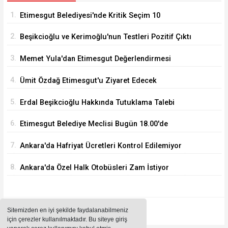
1.
Etimesgut Belediyesi'nde Kritik Seçim 10
Ağustos'ta
2.
Beşikcioğlu ve Kerimoğlu'nun Testleri Pozitif Çıktı
3.
Memet Yula'dan Etimesgut Değerlendirmesi
4.
Ümit Özdağ Etimesgut'u Ziyaret Edecek
5.
Erdal Beşikcioğlu Hakkında Tutuklama Talebi
6.
Etimesgut Belediye Meclisi Bugün 18.00'de
Toplanacak
7.
Ankara'da Hafriyat Ücretleri Kontrol Edilemiyor
8.
Ankara'da Özel Halk Otobüsleri Zam İstiyor
Sitemizden en iyi şekilde faydalanabilmeniz
için çerezler kullanılmaktadır. Bu siteye giriş