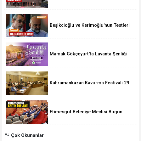
10 Ağustos'ta
Beşikcioğlu ve Kerimoğlu'nun Testleri
Pozitif Çıktı
Mamak Gökçeyurt'ta Lavanta Şenliği
Kahramankazan Kavurma Festivali 29
Ağustos'ta
Etimesgut Belediye Meclisi Bugün
18.00'de Toplanacak
Çok Okunanlar