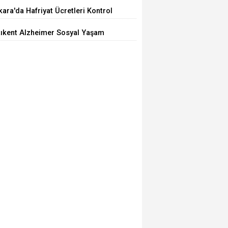
iyor
ara'da Hafriyat Ücretleri Kontrol
ilemiyor
tıkent Alzheimer Sosyal Yaşam
rkezi Açıldı