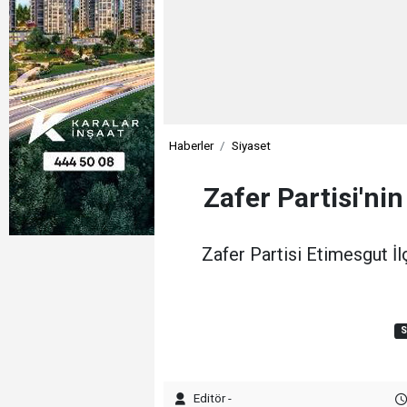
Haberler
Siyaset
Zafer Partisi'ni
Zafer Partisi Etimesgut İlç
S
Editör -