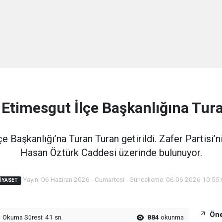
n Etimesgut İlçe Başkanlığına Tura
e Başkanlığı’na Turan Turan getirildi. Zafer Partisi’ni
Hasan Öztürk Caddesi üzerinde bulunuyor.
Yayın: 06 Haziran 2026 - Cumartesi - Güncelleme: 06.06.2026 10:55
IYASET
Öne
Okuma Süresi: 41 sn.
884
okunma