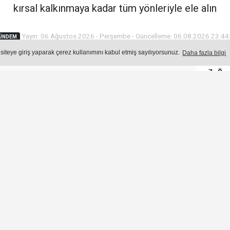
kırsal kalkınmaya kadar tüm yönleriyle ele alın
Yayın: 06 Ağustos 2026 - Perşembe - Güncelleme: 06.08.2026 23:44
ÜNDEM
 siteye giriş yaparak çerez kullanımını kabul etmiş sayılıyorsunuz.
Daha fazla bilgi
Öne
Okuma Süresi: 3 dk.
214
okunma