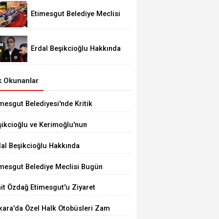
Etimesgut Belediye Meclisi
Bugün 18.00'de Toplanacak
Erdal Beşikcioğlu Hakkında
Tutuklama Talebi
 Okunanlar
mesgut Belediyesi'nde Kritik
çim 10 Ağustos'ta
şikcioğlu ve Kerimoğlu'nun
tleri Pozitif Çıktı
dal Beşikcioğlu Hakkında
tuklama Talebi
imesgut Belediye Meclisi Bugün
.00'de Toplanacak
it Özdağ Etimesgut'u Ziyaret
ecek
kara'da Özel Halk Otobüsleri Zam