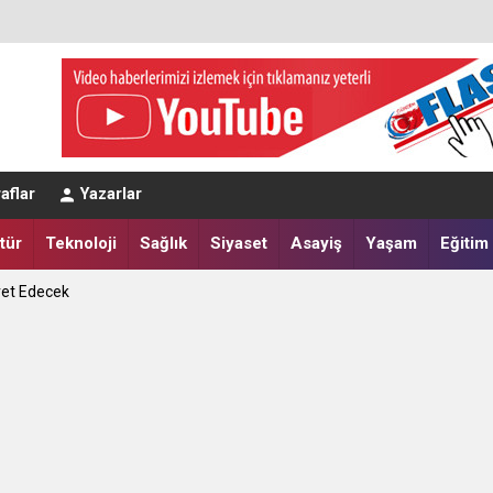
eğerlendirmesi
aflar
Yazarlar
a Yatırdılar
tür
Teknoloji
Sağlık
Siyaset
Asayiş
Yaşam
Eğitim
ret Edecek