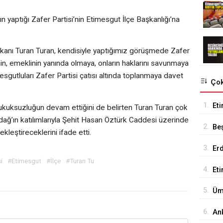
n yaptığı Zafer Partisi’nin Etimesgut İlçe Başkanlığı’na
aşkanı Turan Turan, kendisiyle yaptığımız görüşmede Zafer
tçinin, emeklinin yanında olmaya, onların haklarını savunmaya
gutluları Zafer Partisi çatısı altında toplanmaya davet
Çok
1.
Eti
ukuksuzluğun devam ettiğini de belirten Turan Turan çok
Se
ağ’ın katılımlarıyla Şehit Hasan Öztürk Caddesi üzerinde
2.
Be
ekleştireceklerini ifade etti.
Tes
3.
Er
i
#Etimesgut
#İlçe
#Turan Tu
Tu
4.
Et
18
5.
Üm
Ed
6.
An