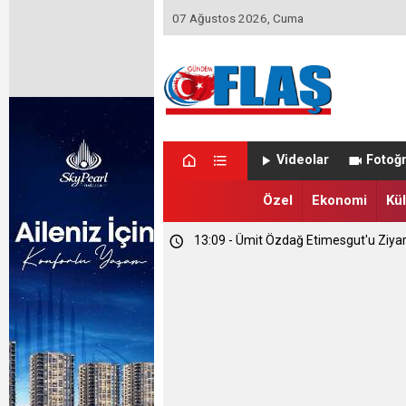
07 Ağustos 2026, Cuma
23:46 - Memet Yula'dan Etimesgut D
Videolar
Fotoğr
23:44 - Haymana'nın Geleceğini Masay
Özel
Ekonomi
Kül
13:09 - Ümit Özdağ Etimesgut'u Ziya