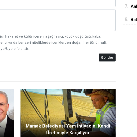
İst
7.
Ank
Ed
8.
Ba
Me
ici, hakaret ve küfür içeren, aşağılayıcı, küçük düşürücü, kaba,
erici ya da benzeri niteliklerde içeriklerden doğan her türlü mali,
ye/Üyeler’e aittir.
Gönder
Mamak Belediyesi Yem İhtiyacını Kendi
Üretimiyle Karşılıyor