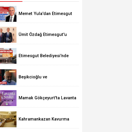
Memet Yula'dan Etimesgut
Değerlendirmesi
Ümit Özdağ Etimesgut'u
Ziyaret Edecek
Etimesgut Belediyesi'nde
Kritik Seçim 10 Ağustos'ta
Beşikcioğlu ve
Kerimoğlu'nun Testleri
Pozitif Çıktı
Mamak Gökçeyurt'ta Lavanta
Şenliği
Kahramankazan Kavurma
Festivali 29 Ağustos'ta