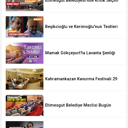
Etimesgut Belediyesi'nde Kritik Seçim
10 Ağustos'ta
Beşikcioğlu ve Kerimoğlu'nun Testleri
Pozitif Çıktı
Mamak Gökçeyurt'ta Lavanta Şenliği
Kahramankazan Kavurma Festivali 29
Ağustos'ta
Etimesgut Belediye Meclisi Bugün
18.00'de Toplanacak