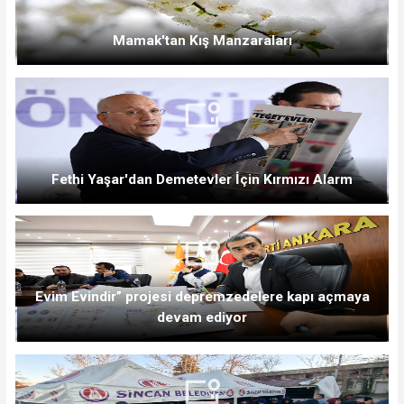
Mamak'tan Kış Manzaraları
Fethi Yaşar'dan Demetevler İçin Kırmızı Alarm
Evim Evindir” projesi depremzedelere kapı açmaya
devam ediyor