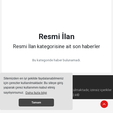
Resmi İlan
Resmi İlan kategorisine ait son haberler
Bu kategoride haber bulunamadı.
Sitemizden en iyi şekilde faydalanabilmeniz
için çerezler kullanılmaktadır. Bu siteye giriş
yaparak çerez kullanımını kabul etmiş
Sitemizde bulunan içeriklerin tüm hakları saklı tutulmaktadır, izinsiz içerikler
sayılıyorsunuz.
Daha fazla bilgi
kullanılamaz. Copyright 2024©
hacklink
hacklink
hacklink
hacklink
hacklink
hacklink
hacklink
hacklink
hacklink
hacklink
izmir
izmir
hacklink
hacklink
hacklink
hacklink
hacklink
hacklink
hacklink
hacklink
hacklink
hacklink
hacklink
hacklink
taraftarium24
taraftarium24
jojobet
jojobet
jojobet
jojobet
sahabet
sahabet
jojobet
jojobet
有
有
jojobet
jojobet
wps
wps
jojobet
jojobet
汽
汽
taraftarium24
canlı
cratosroyalbet
cratosroyalbet
tipobet
tipobet
taraftarium24
canlı
爱
爱
wps
wps
jojobet
jojobet
jojobet
jojobet
türk
türk
taraftarium24
canlı
casibom
casibom
jojobet
jojobet
tipobet
tipobet
jojobet
jojobet
taraftarium24
canlı
汽
汽
telegram
telegram
casibom
casibom
jojobet
jojobet
onwin
onwin
casibom
casibom
jojobet
jojobet
jojobet
jojobet
taraftarium24
canlı
Tamam
paneli
paneli
satın
paneli
paneli
satın
satın
web
reklam
paneli
paneli
paneli
paneli
paneli
paneli
satın
paneli
paneli
giriş
giriş
giriş
giriş
道
道
giriş
官
下
giriş
水
水
maç
güncel
güncel
giriş
maç
思
思
下
giriş
giriş
ifşa
ifşa
maç
giriş
giriş
kayıt
güncel
giriş
maç
水
水
下
giriş
giriş
giriş
giriş
giriş
giriş
maç
al
al
al
ajans
ajansı
al
翻
翻
网
载
音
音
izle
izle
助
助
载
izle
giriş
izle
音
音
载
izle