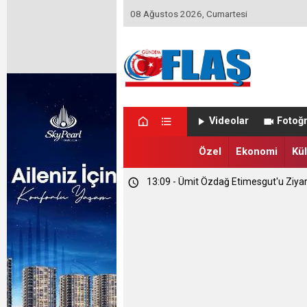
08 Ağustos 2026, Cumartesi
23:46 - Memet Yula'dan Etimesgut D
Videolar
Fotoğr
23:44 - Haymana'nın Geleceğini Masay
Özel
Ekonomi
Kül
13:09 - Ümit Özdağ Etimesgut'u Ziya