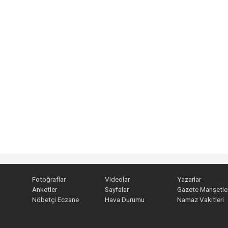
Fotoğraflar
Videolar
Yazarlar
Anketler
Sayfalar
Gazete Manşetler
Nöbetçi Eczane
Hava Durumu
Namaz Vakitleri