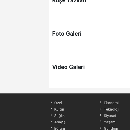
Köşe Yazıları
Foto Galeri
Video Galeri
Özel
Ekonomi
Kültür
Teknoloji
Sağlık
Siyaset
Asayiş
Yaşam
Eğitim
Gündem