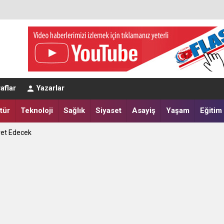
eğerlendirmesi
aflar
Yazarlar
a Yatırdılar
tür
Teknoloji
Sağlık
Siyaset
Asayiş
Yaşam
Eğitim
ret Edecek