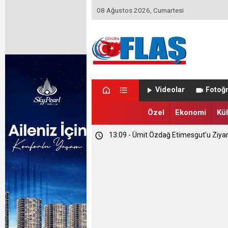
08 Ağustos 2026, Cumartesi
23:46 - Memet Yula'dan Etimesgut D
Videolar
Fotoğr
23:44 - Haymana'nın Geleceğini Masay
Özel
Ekonomi
Kül
13:09 - Ümit Özdağ Etimesgut'u Ziya