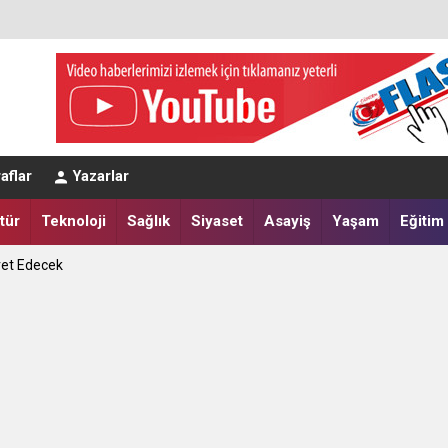
eğerlendirmesi
aflar
Yazarlar
a Yatırdılar
tür
Teknoloji
Sağlık
Siyaset
Asayiş
Yaşam
Eğitim
ret Edecek