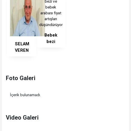
Bebek
bezi
SELAM
ve
VEREN
bebek
BEBEK
arabası
!..
fiyat
artışları
Foto Galeri
düşündürüyor
İçerik bulunamadı.
Video Galeri