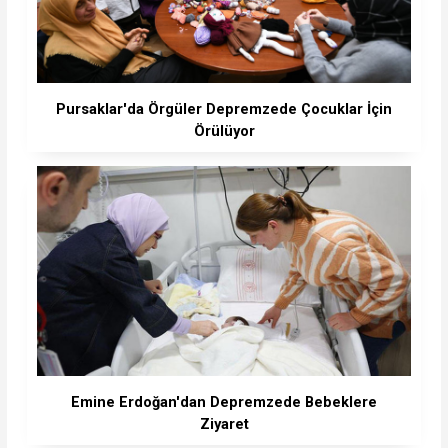
Pursaklar'da Örgüler Depremzede Çocuklar İçin
Örülüyor
Emine Erdoğan'dan Depremzede Bebeklere
Ziyaret