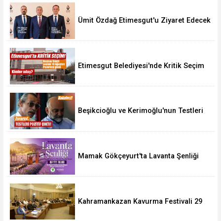
Ümit Özdağ Etimesgut'u Ziyaret Edecek
Etimesgut Belediyesi'nde Kritik Seçim
10 Ağustos'ta
Beşikcioğlu ve Kerimoğlu'nun Testleri
Pozitif Çıktı
Mamak Gökçeyurt'ta Lavanta Şenliği
Kahramankazan Kavurma Festivali 29
Ağustos'ta