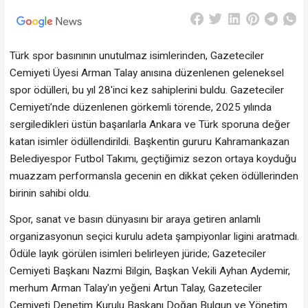
Türk spor basınının unutulmaz isimlerinden, Gazeteciler
Cemiyeti Üyesi Arman Talay anısına düzenlenen geleneksel
spor ödülleri, bu yıl 28'inci kez sahiplerini buldu. Gazeteciler
Cemiyeti’nde düzenlenen görkemli törende, 2025 yılında
sergiledikleri üstün başarılarla Ankara ve Türk sporuna değer
katan isimler ödüllendirildi. Başkentin gururu Kahramankazan
Belediyespor Futbol Takımı, geçtiğimiz sezon ortaya koyduğu
muazzam performansla gecenin en dikkat çeken ödüllerinden
birinin sahibi oldu.
Spor, sanat ve basın dünyasını bir araya getiren anlamlı
organizasyonun seçici kurulu adeta şampiyonlar ligini aratmadı.
Ödüle layık görülen isimleri belirleyen jüride; Gazeteciler
Cemiyeti Başkanı Nazmi Bilgin, Başkan Vekili Ayhan Aydemir,
merhum Arman Talay'ın yeğeni Artun Talay, Gazeteciler
Cemiyeti Denetim Kurulu Başkanı Doğan Bulgun ve Yönetim