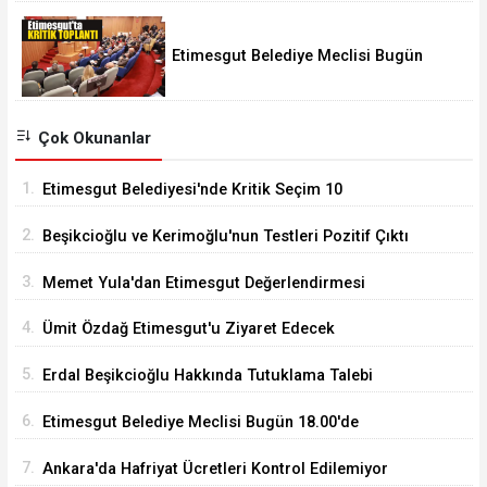
Etimesgut Belediye Meclisi Bugün
18.00'de Toplanacak
Çok Okunanlar
1.
Etimesgut Belediyesi'nde Kritik Seçim 10
Ağustos'ta
2.
Beşikcioğlu ve Kerimoğlu'nun Testleri Pozitif Çıktı
3.
Memet Yula'dan Etimesgut Değerlendirmesi
4.
Ümit Özdağ Etimesgut'u Ziyaret Edecek
5.
Erdal Beşikcioğlu Hakkında Tutuklama Talebi
6.
Etimesgut Belediye Meclisi Bugün 18.00'de
Toplanacak
7.
Ankara'da Hafriyat Ücretleri Kontrol Edilemiyor