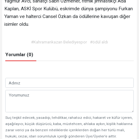
Yağmur Avcı, sanatçı Sabri Özmener, ritmik jimnastikçi Ada
Kaplan, ASKİ Spor Kulübü, eskrimde dünya şampiyonu Furkan
Yaman ve halterci Cansel Özkan da ödüllerine kavuşan diğer
isimler oldu.
#Kahramankazan Belediyespor
#ödül aldı
Yorumlar (0)
Suç teşkil edecek, yasadışı, tehditkar, rahatsız edici, hakaret ve küfür içeren,
aşağılayıcı, küçük düşürücü, kaba, müstehcen, ahlaka aykırı, kişilik haklarına
zarar verici ya da benzeri niteliklerde içeriklerden doğan her türlü mali,
hukuki, cezai, idari sorumluluk içeriği gönderen Üye/Üyeler’e aittir.