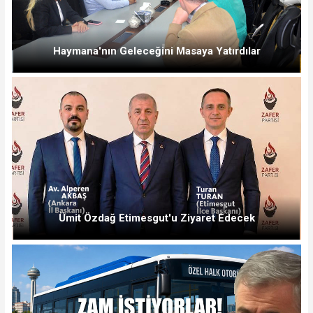
Haymana'nın Geleceğini Masaya Yatırdılar
Ümit Özdağ Etimesgut'u Ziyaret Edecek