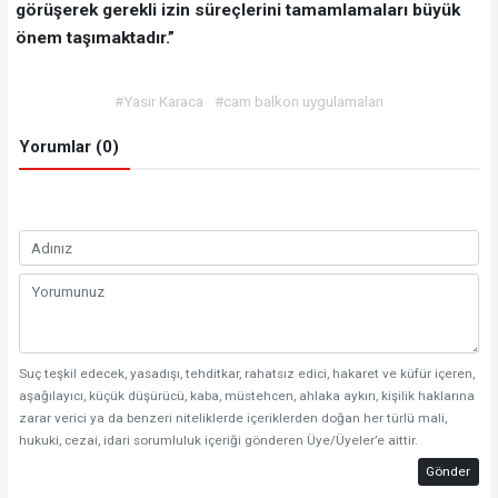
görüşerek gerekli izin süreçlerini tamamlamaları büyük
önem taşımaktadır.”
#Yasir Karaca
#cam balkon uygulamaları
Yorumlar (0)
Suç teşkil edecek, yasadışı, tehditkar, rahatsız edici, hakaret ve küfür içeren,
aşağılayıcı, küçük düşürücü, kaba, müstehcen, ahlaka aykırı, kişilik haklarına
zarar verici ya da benzeri niteliklerde içeriklerden doğan her türlü mali,
hukuki, cezai, idari sorumluluk içeriği gönderen Üye/Üyeler’e aittir.
Gönder