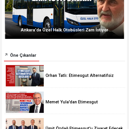
Ankara'da Özel Halk Otobüsleri Zam İstiyor
Öne Çıkanlar
Orhan Tatlı: Etimesgut Alternatifsiz
Değildir
Memet Yula'dan Etimesgut
Değerlendirmesi
Ümit Özdağ Etimesgut'u Ziyaret Edecek