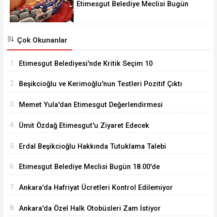
Etimesgut Belediye Meclisi Bugün
18.00'de Toplanacak
Çok Okunanlar
1.
Etimesgut Belediyesi'nde Kritik Seçim 10
Ağustos'ta
2.
Beşikcioğlu ve Kerimoğlu'nun Testleri Pozitif Çıktı
3.
Memet Yula'dan Etimesgut Değerlendirmesi
4.
Ümit Özdağ Etimesgut'u Ziyaret Edecek
5.
Erdal Beşikcioğlu Hakkında Tutuklama Talebi
6.
Etimesgut Belediye Meclisi Bugün 18.00'de
Toplanacak
7.
Ankara'da Hafriyat Ücretleri Kontrol Edilemiyor
8.
Ankara'da Özel Halk Otobüsleri Zam İstiyor