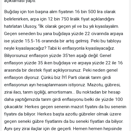
açıklaması yaptı.
Buğday için ton başına alım fiyatının 16 bin 500 lira olarak
belirlenirken, arpa için 12 bin 750 liralık fiyat açıklandığını
hatırlatan Ulusoy, “İlk olarak geçen yıl ve bu yılı kıyaslayalım.
Geçen seneden bu yana buğdaya yüzde 22 civarında arpaya
ise yüzde 15.5-16 oranında bir artış gelmiş. Peki bu tabloyu
neyle kıyaslayacağız? Tabii ki enflasyonla kıyaslayacağız.
Biliyorsunuz enflasyon yüzde 35'ten aşağı değil. Genel
enflasyon yüzde 35 iken buğdaya ve arpaya yüzde 22 ile 16
arasında bir destek fiyat açıklıyorsunuz. Peki neden genel
enflasyon diyoruz. Çünkü biz İYİ Parti olarak tarım girdi
enflasyonun ayrı hesaplanmasını istiyoruz. Mazotu, gübresi,
zirai ilacı, tarım işçiliği, amortismanı… Bu noktadan bir hesap
daha yaptığımızda tarım girdi enflasyonu belki de yüzde 100
çıkacaktır. Herkes geçen senenin mazot fiyatını da bu senenin
fiyatını da biliyor. Herkes başta azotlu gübreler olmak üzere
geçen seneki gübre fiyatlarını da bu seneki fiyatları da biliyor.
Aynı şey zirai ilaçlar için de geçerli. Hemen hemen hepsinde