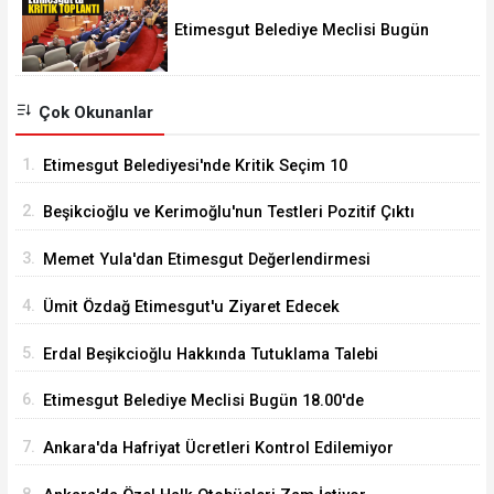
Etimesgut Belediye Meclisi Bugün
18.00'de Toplanacak
Çok Okunanlar
1.
Etimesgut Belediyesi'nde Kritik Seçim 10
Ağustos'ta
2.
Beşikcioğlu ve Kerimoğlu'nun Testleri Pozitif Çıktı
3.
Memet Yula'dan Etimesgut Değerlendirmesi
4.
Ümit Özdağ Etimesgut'u Ziyaret Edecek
5.
Erdal Beşikcioğlu Hakkında Tutuklama Talebi
6.
Etimesgut Belediye Meclisi Bugün 18.00'de
Toplanacak
7.
Ankara'da Hafriyat Ücretleri Kontrol Edilemiyor