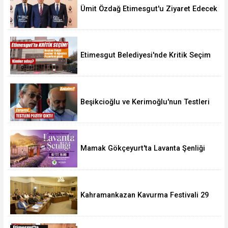
Ümit Özdağ Etimesgut'u Ziyaret Edecek
Etimesgut Belediyesi'nde Kritik Seçim
10 Ağustos'ta
Beşikcioğlu ve Kerimoğlu'nun Testleri
Pozitif Çıktı
Mamak Gökçeyurt'ta Lavanta Şenliği
Kahramankazan Kavurma Festivali 29
Ağustos'ta