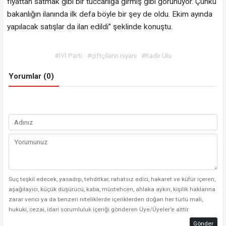
fiyattan satmak gibi bir tüccarlığa girmiş gibi görünüyor. Çünkü
bakanlığın ilanında ilk defa böyle bir şey de oldu. Ekim ayında
yapılacak satışlar da ilan edildi” şeklinde konuştu.
#İYİ Parti
#çiftçilerin isyanı
#Kadir Ulu
Yorumlar (0)
Suç teşkil edecek, yasadışı, tehditkar, rahatsız edici, hakaret ve küfür içeren,
aşağılayıcı, küçük düşürücü, kaba, müstehcen, ahlaka aykırı, kişilik haklarına
zarar verici ya da benzeri niteliklerde içeriklerden doğan her türlü mali,
hukuki, cezai, idari sorumluluk içeriği gönderen Üye/Üyeler’e aittir.
Gönder