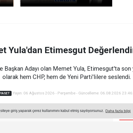
t Yula'dan Etimesgut Değerlendi
e Başkan Adayı olan Memet Yula, Etimesgut'ta son y
olarak hem CHP, hem de Yeni Parti'lilere seslendi.
Yayın: 06 Ağustos 2026 - Perşembe - Güncelleme: 06.08.2026 23:46
IYASET
 siteye giriş yaparak çerez kullanımını kabul etmiş sayılıyorsunuz.
Daha fazla bilgi
Öne
Okuma Süresi: 3 dk.
1034
okunma