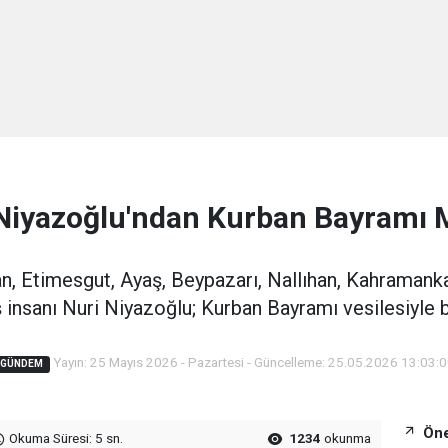
Niyazoğlu'ndan Kurban Bayramı 
can, Etimesgut, Ayaş, Beypazarı, Nallıhan, Kahramank
ş insanı Nuri Niyazoğlu; Kurban Bayramı vesilesiyle b
Yayın: 25 Mayıs 2026 - Pazartesi - Güncelleme: 25.05.2026 13:03:
GÜNDEM
Öne
Okuma Süresi: 5 sn.
1234
okunma