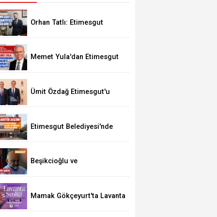
Orhan Tatlı: Etimesgut
Alternatifsiz Değildir
Memet Yula'dan Etimesgut
Değerlendirmesi
Ümit Özdağ Etimesgut'u
Ziyaret Edecek
Etimesgut Belediyesi'nde
Kritik Seçim 10 Ağustos'ta
Beşikcioğlu ve
Kerimoğlu'nun Testleri
Pozitif Çıktı
Mamak Gökçeyurt'ta Lavanta
Şenliği