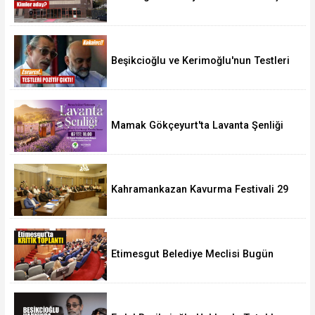
10 Ağustos'ta
Beşikcioğlu ve Kerimoğlu'nun Testleri
Pozitif Çıktı
Mamak Gökçeyurt'ta Lavanta Şenliği
Kahramankazan Kavurma Festivali 29
Ağustos'ta
Etimesgut Belediye Meclisi Bugün
18.00'de Toplanacak