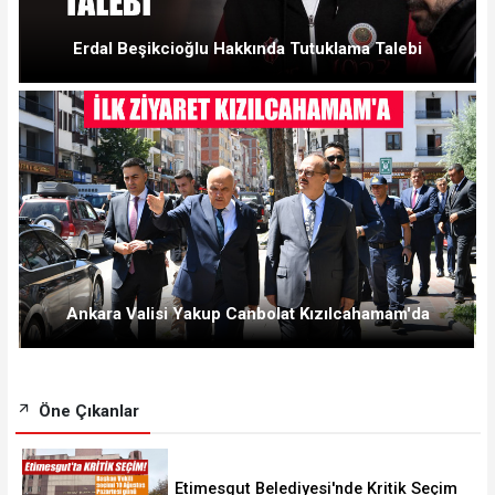
Erdal Beşikcioğlu Hakkında Tutuklama Talebi
Ankara Valisi Yakup Canbolat Kızılcahamam'da
Öne Çıkanlar
Etimesgut Belediyesi'nde Kritik Seçim