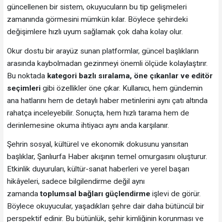
güncellenen bir sistem, okuyucuların bu tip gelişmeleri
zamanında görmesini mümkün kılar. Böylece şehirdeki
değişimlere hızlı uyum sağlamak çok daha kolay olur.
Okur dostu bir arayüz sunan platformlar, güncel başlıkların
arasında kaybolmadan gezinmeyi önemli ölçüde kolaylaştırır.
Bu noktada
kategori bazlı sıralama, öne çıkanlar ve editör
seçimleri
gibi özellikler öne çıkar. Kullanıcı, hem gündemin
ana hatlarını hem de detaylı haber metinlerini aynı çatı altında
rahatça inceleyebilir. Sonuçta, hem hızlı tarama hem de
derinlemesine okuma ihtiyacı aynı anda karşılanır.
Şehrin sosyal, kültürel ve ekonomik dokusunu yansıtan
başlıklar, Şanlıurfa Haber akışının temel omurgasını oluşturur.
Etkinlik duyuruları, kültür-sanat haberleri ve yerel başarı
hikâyeleri, sadece bilgilendirme değil aynı
zamanda
toplumsal bağları güçlendirme
işlevi de görür.
Böylece okuyucular, yaşadıkları şehre dair daha bütüncül bir
perspektif edinir. Bu bütünlük, şehir kimliğinin korunması ve