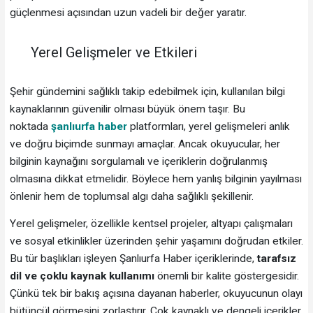
güçlenmesi açısından uzun vadeli bir değer yaratır.
Yerel Gelişmeler ve Etkileri
Şehir gündemini sağlıklı takip edebilmek için, kullanılan bilgi
kaynaklarının güvenilir olması büyük önem taşır. Bu
noktada
şanlıurfa haber
platformları, yerel gelişmeleri anlık
ve doğru biçimde sunmayı amaçlar. Ancak okuyucular, her
bilginin kaynağını sorgulamalı ve içeriklerin doğrulanmış
olmasına dikkat etmelidir. Böylece hem yanlış bilginin yayılması
önlenir hem de toplumsal algı daha sağlıklı şekillenir.
Yerel gelişmeler, özellikle kentsel projeler, altyapı çalışmaları
ve sosyal etkinlikler üzerinden şehir yaşamını doğrudan etkiler.
Bu tür başlıkları işleyen Şanlıurfa Haber içeriklerinde,
tarafsız
dil ve çoklu kaynak kullanımı
önemli bir kalite göstergesidir.
Çünkü tek bir bakış açısına dayanan haberler, okuyucunun olayı
bütüncül görmesini zorlaştırır. Çok kaynaklı ve dengeli içerikler,