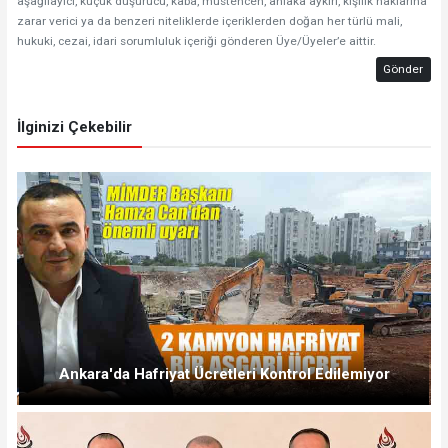
aşağılayıcı, küçük düşürücü, kaba, müstehcen, ahlaka aykırı, kişilik haklarına
zarar verici ya da benzeri niteliklerde içeriklerden doğan her türlü mali,
hukuki, cezai, idari sorumluluk içeriği gönderen Üye/Üyeler’e aittir.
Gönder
İlginizi Çekebilir
Ankara'da Hafriyat Ücretleri Kontrol Edilemiyor