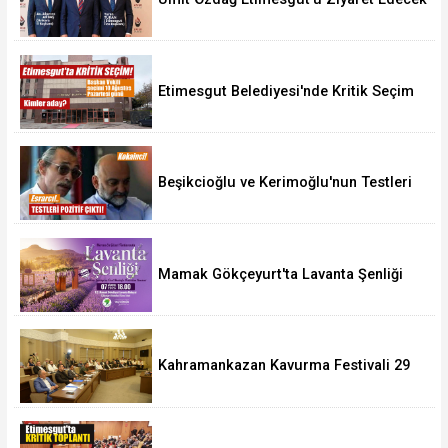
Etimesgut Belediyesi'nde Kritik Seçim
10 Ağustos'ta
Beşikcioğlu ve Kerimoğlu'nun Testleri
Pozitif Çıktı
Mamak Gökçeyurt'ta Lavanta Şenliği
Kahramankazan Kavurma Festivali 29
Ağustos'ta