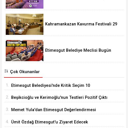
Kahramankazan Kavurma Festivali 29
Ağustos'ta
Etimesgut Belediye Meclisi Bugün
18.00'de Toplanacak
Çok Okunanlar
1.
Etimesgut Belediyesi'nde Kritik Seçim 10
Ağustos'ta
2.
Beşikcioğlu ve Kerimoğlu'nun Testleri Pozitif Çıktı
3.
Memet Yula'dan Etimesgut Değerlendirmesi
4.
Ümit Özdağ Etimesgut'u Ziyaret Edecek