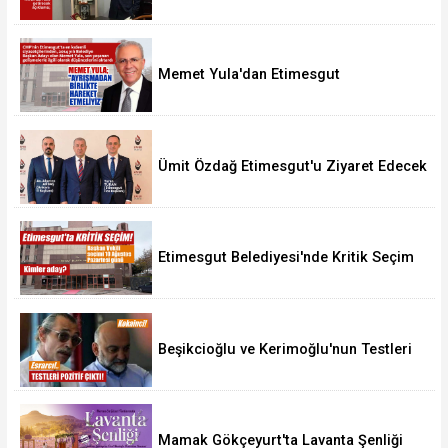
Değildir
Memet Yula'dan Etimesgut
Değerlendirmesi
Ümit Özdağ Etimesgut'u Ziyaret Edecek
Etimesgut Belediyesi'nde Kritik Seçim
10 Ağustos'ta
Beşikcioğlu ve Kerimoğlu'nun Testleri
Pozitif Çıktı
Mamak Gökçeyurt'ta Lavanta Şenliği