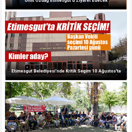
Ümit Özdağ Etimesgut'u Ziyaret Edecek
Etimesgut Belediyesi'nde Kritik Seçim 10 Ağustos'ta