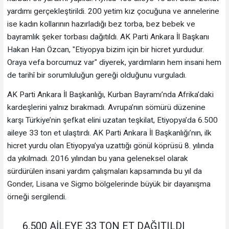
yardımı gerçekleştirildi. 200 yetim kız çocuğuna ve annelerine
ise kadın kollarının hazırladığı bez torba, bez bebek ve
bayramlık şeker torbası dağıtıldı. AK Parti Ankara İl Başkanı
Hakan Han Özcan, "Etiyopya bizim için bir hicret yurdudur.
Oraya vefa borcumuz var" diyerek, yardımların hem insani hem
de tarihî bir sorumluluğun gereği olduğunu vurguladı.
AK Parti Ankara İl Başkanlığı, Kurban Bayramı’nda Afrika’daki
kardeşlerini yalnız bırakmadı. Avrupa’nın sömürü düzenine
karşı Türkiye’nin şefkat elini uzatan teşkilat, Etiyopya’da 6.500
aileye 33 ton et ulaştırdı. AK Parti Ankara İl Başkanlığı’nın, ilk
hicret yurdu olan Etiyopya’ya uzattığı gönül köprüsü 8. yılında
da yıkılmadı. 2016 yılından bu yana geleneksel olarak
sürdürülen insani yardım çalışmaları kapsamında bu yıl da
Gonder, Lisana ve Sigmo bölgelerinde büyük bir dayanışma
örneği sergilendi.
6.500 AİLEYE 33 TON ET DAĞITILDI