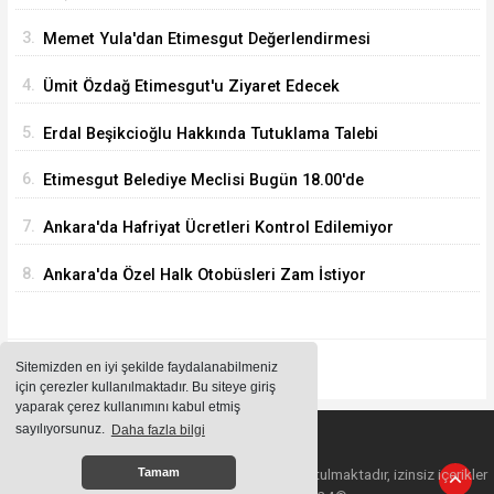
3.
Memet Yula'dan Etimesgut Değerlendirmesi
4.
Ümit Özdağ Etimesgut'u Ziyaret Edecek
5.
Erdal Beşikcioğlu Hakkında Tutuklama Talebi
6.
Etimesgut Belediye Meclisi Bugün 18.00'de
Toplanacak
7.
Ankara'da Hafriyat Ücretleri Kontrol Edilemiyor
8.
Ankara'da Özel Halk Otobüsleri Zam İstiyor
Sitemizden en iyi şekilde faydalanabilmeniz
için çerezler kullanılmaktadır. Bu siteye giriş
yaparak çerez kullanımını kabul etmiş
sayılıyorsunuz.
Daha fazla bilgi
Sitemizde bulunan içeriklerin tüm hakları saklı tutulmaktadır, izinsiz içerikler
Tamam