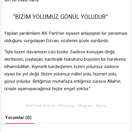
“BİZİM YOLUMUZ GÖNÜL YOLUDUR”
Yapılan yardımların AK Parti’nin siyaset anlayışının bir yansıması
olduğunu vurgulayan Özcan, sözlerini şöyle sürdürdü:
“İşte bizim davamızın özü budur. Sadece konuşan değil,
dertlenen, paylaşan, kardeşlik hukukunu büyüten bir hareketiz
elhamdülillah. Kıymetli kardeşlerim, bizim yolumuz sadece
siyasi bir yol değil. Bizim yolumuz millet yolu, hizmet yolu,
gönül yoludur. Birliğimizi muhafaza ettiğimiz sürece Allah’ın
izniyle aşamayacağımız hiçbir engel yoktur.”
#AK Parti Ankara
#Etiyopya
#bayram
#yardı
Yorumlar (0)