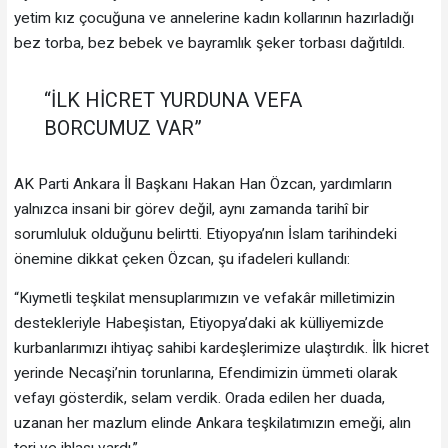
yetim kız çocuğuna ve annelerine kadın kollarının hazırladığı
bez torba, bez bebek ve bayramlık şeker torbası dağıtıldı.
“İLK HİCRET YURDUNA VEFA
BORCUMUZ VAR”
AK Parti Ankara İl Başkanı Hakan Han Özcan, yardımların
yalnızca insani bir görev değil, aynı zamanda tarihî bir
sorumluluk olduğunu belirtti. Etiyopya’nın İslam tarihindeki
önemine dikkat çeken Özcan, şu ifadeleri kullandı:
“Kıymetli teşkilat mensuplarımızın ve vefakâr milletimizin
destekleriyle Habeşistan, Etiyopya’daki ak külliyemizde
kurbanlarımızı ihtiyaç sahibi kardeşlerimize ulaştırdık. İlk hicret
yerinde Necaşi’nin torunlarına, Efendimizin ümmeti olarak
vefayı gösterdik, selam verdik. Orada edilen her duada,
uzanan her mazlum elinde Ankara teşkilatımızın emeği, alın
teri ve ihlası vardı.”