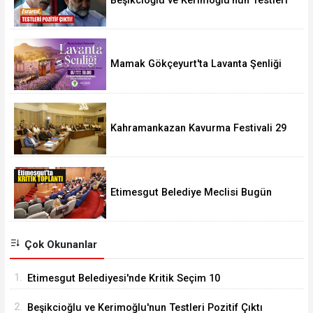
Beşikcioğlu ve Kerimoğlu'nun Testleri
Pozitif Çıktı
Mamak Gökçeyurt'ta Lavanta Şenliği
Kahramankazan Kavurma Festivali 29
Ağustos'ta
Etimesgut Belediye Meclisi Bugün
18.00'de Toplanacak
Çok Okunanlar
1.
Etimesgut Belediyesi'nde Kritik Seçim 10
Ağustos'ta
2.
Beşikcioğlu ve Kerimoğlu'nun Testleri Pozitif Çıktı