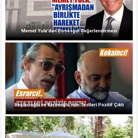
Memet Yula'dan Etimesgut Değerlendirmesi
Beşikcioğlu ve Kerimoğlu'nun Testleri Pozitif Çıktı