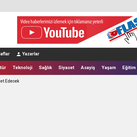
eğerlendirmesi
aflar
Yazarlar
a Yatırdılar
tür
Teknoloji
Sağlık
Siyaset
Asayiş
Yaşam
Eğitim
ret Edecek