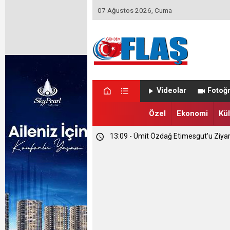
07 Ağustos 2026, Cuma
23:46 - Memet Yula'dan Etimesgut D
Videolar
Fotoğr
23:44 - Haymana'nın Geleceğini Masay
Özel
Ekonomi
Kül
13:09 - Ümit Özdağ Etimesgut'u Ziya