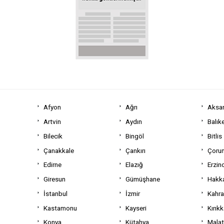
Afyon
Ağrı
Aksa
Artvin
Aydın
Balıke
Bilecik
Bingöl
Bitlis
Çanakkale
Çankırı
Çoru
Edirne
Elazığ
Erzin
Giresun
Gümüşhane
Hakka
İstanbul
İzmir
Kahr
Kastamonu
Kayseri
Kırıkk
Konya
Kütahya
Mala