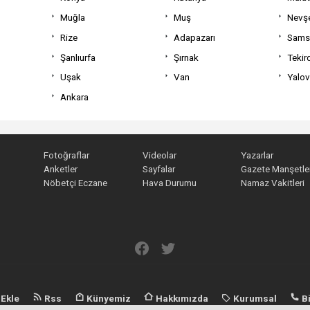
Muğla
Muş
Nevşe
Rize
Adapazarı
Sams
Şanlıurfa
Şırnak
Tekir
Uşak
Van
Yalo
Ankara
Fotoğraflar
Videolar
Yazarlar
Anketler
Sayfalar
Gazete Manşetler
Nöbetçi Eczane
Hava Durumu
Namaz Vakitleri
 Ekle
Rss
Künyemiz
Hakkımızda
Kurumsal
Bi