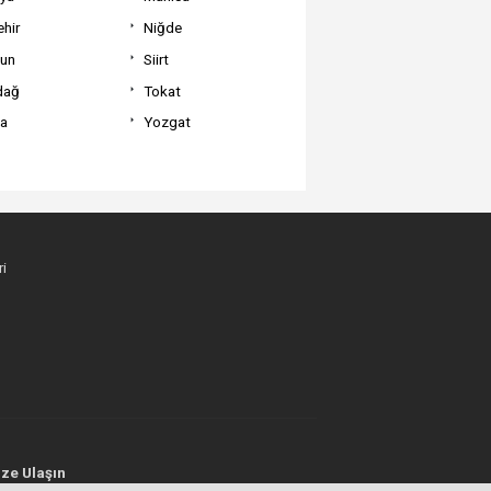
hir
Niğde
un
Siirt
dağ
Tokat
va
Yozgat
i
ze Ulaşın