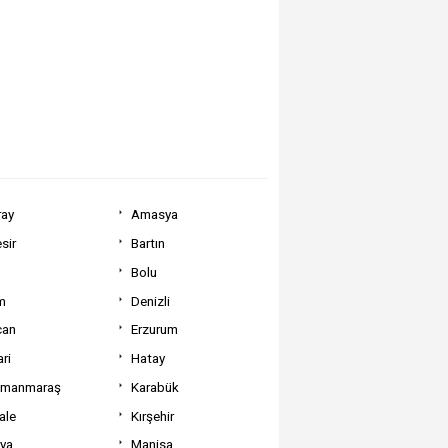
ray
Amasya
sir
Bartın
Bolu
m
Denizli
can
Erzurum
ri
Hatay
amanmaraş
Karabük
ale
Kırşehir
tya
Manisa