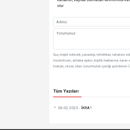
olur
Suç teşkil edecek, yasadışı, tehditkar, rahatsız ed
müstehcen, ahlaka aykırı, kişilik haklarına zarar v
hukuki, cezai, idari sorumluluk içeriği gönderen Ü
Tüm Yazıları
06.02.2023 -
İKRA !