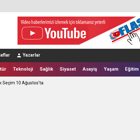
ret Edecek
aflar
Yazarlar
apılır?
tür
Teknoloji
Sağlık
Siyaset
Asayiş
Yaşam
Eğitim
tik Seçim 10 Ağustos'ta