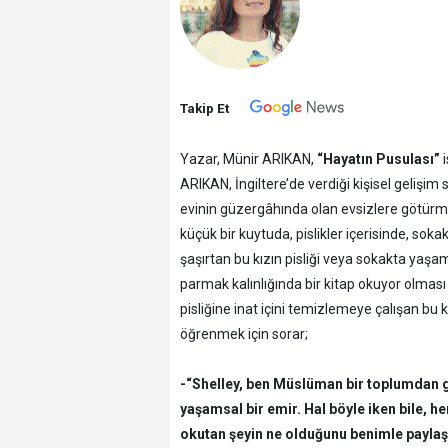
Takip Et
Yazar, Münir ARIKAN,
“Hayatın Pusulası”
i
ARIKAN, İngiltere’de verdiği kişisel gelişim
evinin güzergâhında olan evsizlere götürme
küçük bir kuytuda, pislikler içerisinde, sokak
şaşırtan bu kızın pisliği veya sokakta yaşam
parmak kalınlığında bir kitap okuyor olması 
pisliğine inat içini temizlemeye çalışan bu k
öğrenmek için sorar;
-“Shelley, ben Müslüman bir toplumdan g
yaşamsal bir emir. Hal böyle iken bile, h
okutan şeyin ne olduğunu benimle paylaşı