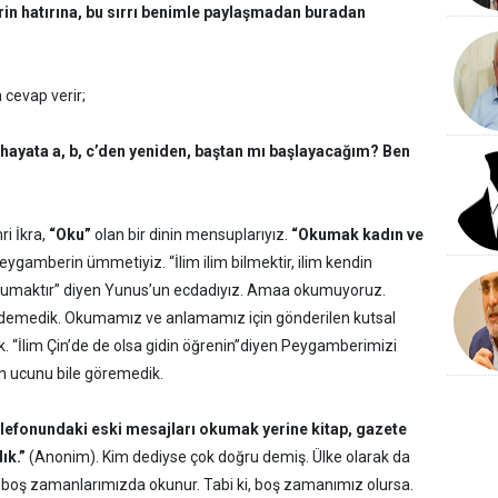
rin hatırına, bu sırrı benimle paylaşmadan buradan
a cevap verir;
hayata a, b, c’den yeniden, baştan mı başlayacağım? Ben
ri İkra,
“Oku”
olan bir dinin mensuplarıyız.
“Okumak kadın ve
eygamberin ümmetiyiz. “İlim ilim bilmektir, ilim kendin
 okumaktır” diyen Yunus’un ecdadıyız. Amaa okumuyoruz.
k edemedik. Okumamız ve anlamamız için gönderilen kutsal
ık. “İlim Çin’de de olsa gidin öğrenin”diyen Peygamberimizi
un ucunu bile göremedik.
elefonundaki eski mesajları okumak yerine kitap, gazete
ık.”
(Anonim). Kim dediyse çok doğru demiş. Ülke olarak da
boş zamanlarımızda okunur. Tabi ki, boş zamanımız olursa.