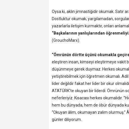
Oysa ki, aklın jimnastiğidir okumak. Satır ar
Dostluktur okumak; yargılamadan, sorgul
yazarlarla iletişim kurmaktır, onları anlamak
“Başkalarının yanlışlarından öğrenmeli
(GrouchoMarx).
“Ömrünün dörtte üçünü okumakla geçir
eleştiren insan, kimseyi eleştirmeye vaki
düşünmeye gerek duymaz. Herkes okumalı. H
yetiştirebilmek için öğretmen okumalı. Adil o
lider değildir fakat her lider bir okur olma
ATATÜRK’te okuyan bir liderdi. Ömrünün son
neferleriyiz. Kısacası herkes okumalıdır. 
hem bu dünyada, hem de öbür dünyada kur
“Okuyan âlim, okumayan zalim olurmuş.” Âli
günler diliyorum.