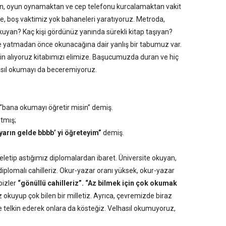
n, oyun oynamaktan ve cep telefonu kurcalamaktan vakit
e, boş vaktimiz yok bahaneleri yaratıyoruz. Metroda,
kuyan? Kaç kişi gördünüz yanında sürekli kitap taşıyan?
e yatmadan önce okunacağına dair yanlış bir tabumuz var.
alıyoruz kitabımızı elimize. Başucumuzda duran ve hiç
asıl okumayı da beceremiyoruz.
“bana okumayı öğretir misin” demiş.
tmış;
yarın gelde bbbb’ yi öğreteyim”
demiş.
tip astığımız diplomalardan ibaret. Üniversite okuyan,
iplomalı cahilleriz. Okur-yazar oranı yüksek, okur-yazar
bizler
“gönüllü cahilleriz”. “Az bilmek için çok okumak
okuyup çok bilen bir milletiz. Ayrıca, çevremizde biraz
ye telkin ederek onlara da kösteğiz. Velhasıl okumuyoruz,