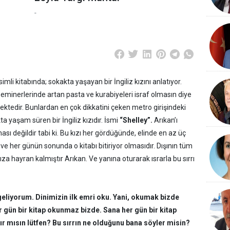
-
simli kitabında; sokakta yaşayan bir İngiliz kızını anlatıyor.
 seminerlerinde artan pasta ve kurabiyeleri israf olmasın diye
ktedir. Bunlardan en çok dikkatini çeken metro girişindeki
ta yaşam süren bir İngiliz kızıdır. İsmi
“Shelley”.
Arıkan’ı
ası değildir tabi ki. Bu kızı her gördüğünde, elinde en az üç
ve her günün sonunda o kitabı bitiriyor olmasıdır. Dışının tüm
ıza hayran kalmıştır Arıkan. Ve yanına oturarak ısrarla bu sırrı
eliyorum. Dinimizin ilk emri oku. Yani, okumak bizde
er gün bir kitap okunmaz bizde. Sana her gün bir kitap
r mısın lütfen? Bu sırrın ne olduğunu bana söyler misin?