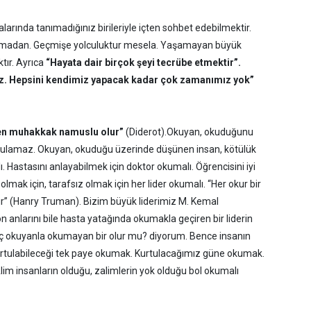
alarında tanımadığınız birileriyle içten sohbet edebilmektir.
amadan. Geçmişe yolculuktur mesela. Yaşamayan büyük
tır. Ayrıca
“Hayata dair birçok şeyi tecrübe etmektir”.
yiz. Hepsini kendimiz yapacak kadar çok zamanımız yok”
en muhakkak namuslu olur”
(Diderot).Okuyan, okuduğunu
t bulamaz. Okuyan, okuduğu üzerinde düşünen insan, kötülük
astasını anlayabilmek için doktor okumalı. Öğrencisini iyi
lmak için, tarafsız olmak için her lider okumalı. “Her okur bir
lıdır” (Hanry Truman). Bizim büyük liderimiz M. Kemal
 anlarını bile hasta yatağında okumakla geçiren bir liderin
“Hiç okuyanla okumayan bir olur mu? diyorum. Bence insanın
tulabileceği tek paye okumak. Kurtulacağımız güne okumak.
m insanların olduğu, zalimlerin yok olduğu bol okumalı