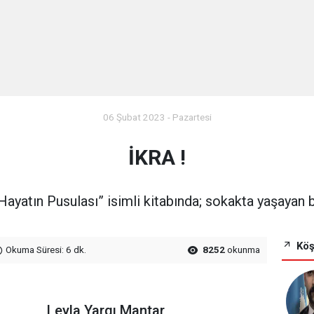
06 Şubat 2023 - Pazartesi
İKRA !
yatın Pusulası” isimli kitabında; sokakta yaşayan bir 
Köş
Okuma Süresi: 6 dk.
8252
okunma
Leyla Yargı Mantar