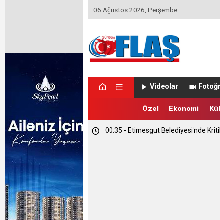
06 Ağustos 2026, Perşembe
13:09 - Ümit Özdağ Etimesgut'u Ziya
Videolar
Fotoğr
01:14 - Kapadokya Vadi Turları Nasıl Y
Özel
Ekonomi
Kül
00:35 - Etimesgut Belediyesi'nde Kri