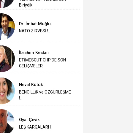
Biriydik
Dr. İmbat Muğlu
NATO ZİRVESİ !..
İbrahim Keskin
ETİMESGUT CHP'DE SON
GELİŞMELER
Neval Kütük
BENCİLLİK ve ÖZGÜRLEŞME
!..
Oyal Çevik
LEŞ KARGALARI !..