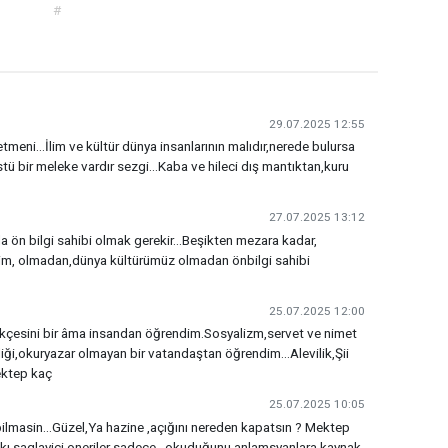
#
29.07.2025 12:55
tmeni...İlim ve kültür dünya insanlarının malıdır,nerede bulursa
 üstü bir meleke vardır sezgi...Kaba ve hileci dış mantıktan,kuru
27.07.2025 13:12
n bilgi sahibi olmak gerekir...Beşikten mezara kadar,
İlim, olmadan,dünya kültürümüz olmadan önbilgi sahibi
25.07.2025 12:00
kçesini bir âma insandan öğrendim.Sosyalizm,servet ve nimet
iği,okuryazar olmayan bir vatandaştan öğrendim...Alevilik,Şii
ektep kaç
25.07.2025 10:05
pilmasin...Güzel,Ya hazine ,açığını nereden kapatsın ? Mektep
ı saglayici oneriler sadece , okuduğunu anlamsyanlara kaynak