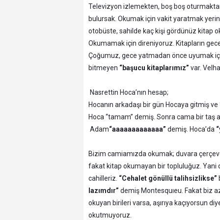
Televizyon izlemekten, boş boş oturmakta
bulursak. Okumak için vakit yaratmak yerin
otobüste, sahilde kaç kişi gördünüz kitap o
Okumamak için direniyoruz. Kitapların gec
Çoğumuz, gece yatmadan önce uyumak için 
bitmeyen
“başucu kitaplarımız”
var. Velh
Nasrettin Hoca’nın hesap;
Hocanın arkadaşı bir gün Hocaya gitmiş ve 
Hoca “tamam” demiş. Sonra cama bir taş a
Adam
“aaaaaaaaaaaaa”
demiş. Hoca’da
“
Bizim camiamızda okumak; duvara çerçevele
fakat kitap okumayan bir topluluğuz. Yani d
cahilleriz.
“Cehalet gönüllü talihsizlikse”
lazımdır”
demiş Montesquıeu. Fakat biz az 
okuyan birileri varsa, aşırıya kaçıyorsun di
okutmuyoruz.