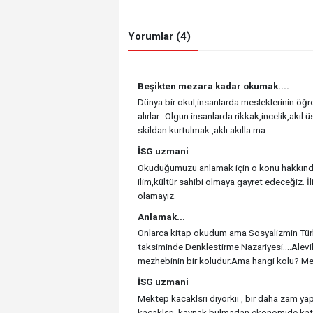
Yorumlar (4)
Beşikten mezara kadar okumak....
Dünya bir okul,insanlarda mesleklerinin öğre
alırlar...Olgun insanlarda rikkak,incelik,akıl
skildan kurtulmak ,aklı akılla ma
İSG uzmani
Okuduğumuzu anlamak için o konu hakkında ö
ilim,kültür sahibi olmaya gayret edeceğiz. 
olamayız.
Anlamak...
Onlarca kitap okudum ama Sosyalizmin Tür
taksiminde Denklestirme Nazariyesi....Alevil
mezhebinin bir koludur.Ama hangi kolu? M
İSG uzmani
Mektep kacaklsri diyorkii , bir daha zam ya
kacaklsri, kaynak bulmadan ekonomide katk