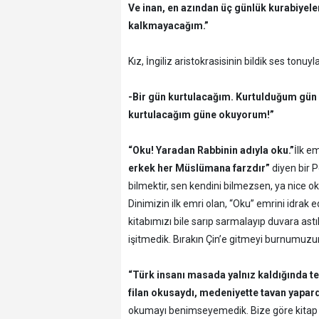
Ve inan, en azından üç günlük kurabiyele
kalkmayacağım.”
Kız, İngiliz aristokrasisinin bildik ses tonuyl
-Bir gün kurtulacağım. Kurtulduğum gün 
kurtulacağım güne okuyorum!”
“Oku! Yaradan Rabbinin adıyla oku.”
İlk em
erkek her Müslümana farzdır”
diyen bir P
bilmektir, sen kendini bilmezsen, ya nice
Dinimizin ilk emri olan, “Oku” emrini idra
kitabımızı bile sarıp sarmalayıp duvara ast
işitmedik. Bırakın Çin’e gitmeyi burnumuz
“Türk insanı masada yalnız kaldığında t
filan okusaydı, medeniyette tavan yapard
okumayı benimseyemedik. Bize göre kitap 