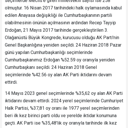
seçimlerde Meclis'e giren millletvekili sayısı ise 258
olmuştur. 16 Nisan 2017 tarihindeki halk oylamasında kabul
edilen Anayasa değişikliği ile Cumhurbaşkanının partili
olabilmesinin önünün açılmasının ardından Recep Tayyip
Erdoğan, 21 Mayıs 2017 tarihinde gerçekleştirilen 3.
Olağanüstü Büyük Kongrede, kurucusu olduğu AK Parti'nin
Genel Başkanlığına yeniden seçildi. 24 Haziran 2018 Pazar
günü yapılan Cumhurbaşkanlığı seçimlerinde
Cumhurbaşkanımız Erdoğan %52.59 oy oranıyla yeniden
Cumhurbaşkanı seçildi. 24 Haziran 2018 Genel
seçimlerinde %42.56 oy alan AK Parti iktidarını devam
ettirdi.
14 Mayıs 2023 genel seçimlerinde %35,62 oy alan AK Parti
iktidarını devam ettirdi. 2024 yerel seçimlerinde Cumhuriyet
Halk Partisi, %37,81 oy oranı ile 1977 yerel seçimlerinden
beri ilk kez birinci parti oldu ve yerelde iktidar konumuna
geçti. AK Parti ise %35,48'lik oy oranıyla tarihinde ilk kez