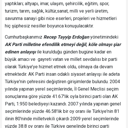
yaptıkları; altyapı, imar, ulaşım, şehircilik, eğitim, spor,
turizm, tarım, sağlık, kültür,sanat, milli ve yerli üretim,
savunma sanayi gibi nice eserleri, projeleri ve hizmetleri
hiç şüphesiz nesiller boyunca konuşulacaktır.
Cumhurbaşkanımız
Recep Tayyip Erdoğan
yönetimindeki
AK Parti milletine efendilik etmeyi değil, köle olmayı şiar
edinen anlayışı
ile kurulduğu günden bugüne kadar en
büyük amacı ve gayreti vatan ve millet sevdalısı bir parti
olarak Türkiye’ye hizmet etmek oldu, olmaya da devam
etmektedir. AK Parti insan odaklı siyaset anlayışı ile adeta
Türkiye'nin çehresini değiştiren girişimlerde bulundu. 2004
yılında yapınan yerel seçimlerinde, İl Genel Meclisi seçim
sonuçlarına göre yüzde 41.67'lik oyla birinci parti olan AK
Parti, 1.950 belediyeyi kazandı. 2007 yılında yapınan genel
seçimlerinde yüzde 46.58'lik bir oy oranı ile Türkiye'nin 81
ilinin 80'ninde milletvekili çıkardı 2009 yerel seçimlerinde
yüzde 38.8 oy oranı ile Türkiye genelinde birinci parti