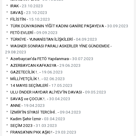
IRAK -
23.10.2023
SAVAŞ -
23.10.2023
FİLİSTİN -
15.10.2023
TÜRK DÜNYASININ YİĞİT KADINI GANİRE PAŞAYEVA -
30.09.2023
FETÖ EVLERİ -
09.09.2023
TÜRKİYE - YUNANİSTAN İLİŞKİLERİ -
04.09.2023
WAGNER SONRASI PARALI ASKERLER YİNE GÜNDEMDE -
29.08.2023
Azerbaycan'da FETÖ Yapılanması -
30.07.2023
AZERBAYCAN KAFKASYA -
29.06.2023
GAZETECİLİK !.. -
19.06.2023
MİLLİYETÇİLİK !.. -
02.06.2023
14 MAYIS SEÇİMLERİ -
17.05.2023
ULU ÖNDER HAYDAR ALİYEV'İN DAVASI -
09.05.2023
SAVAŞ ve ÇOCUK !.. -
30.04.2023
ANNE -
19.04.2023
İZMİR'İN SİYASİ TERCİHİ.. -
09.04.2023
Kadim Şehir İzmir -
03.04.2023
SEÇİM 2023 -
31.03.2023
FRANSA'NIN PKK AŞKI ! -
29.03.2023