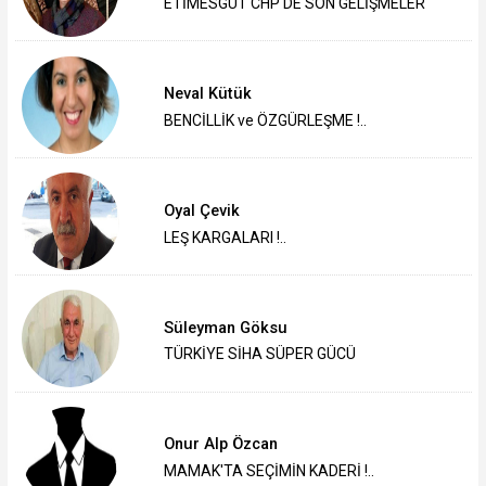
ETİMESGUT CHP'DE SON GELİŞMELER
Neval Kütük
BENCİLLİK ve ÖZGÜRLEŞME !..
Oyal Çevik
LEŞ KARGALARI !..
Süleyman Göksu
TÜRKİYE SİHA SÜPER GÜCÜ
Onur Alp Özcan
MAMAK'TA SEÇİMİN KADERİ !..