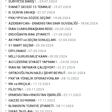
SURİYE'DE BARIŞ !.. -
29.07.2024
İHANET GECESİ 15 TEMMUZ -
15.07.2024
III. DÜNYA SAVAŞI -
01.07.2024
PKK/YPG’nin SÖZDE SEÇİMİ -
19.06.2024
AZERBAYCAN - ERMENİSTAN SINIR GÜVENLİĞİ -
18.06.2024
İRAN CUMHURBAŞKANI REİSİ -
26.05.2024
ERDOĞAN'IN IRAK ZİYARETİ.. -
21.04.2024
AK PARTİ ve SEÇİM SONUÇLARI -
12.04.2024
31 MART SEÇİMİ -
03.04.2024
DİPLOMASİ -
07.03.2024
MİLLİ GURURUMUZ KAAN -
03.03.2024
ACI ÜZERİNE SİYASET YAPMAK !.. -
24.02.2024
İRAN NE YAPMAYA ÇALIŞIYOR? -
22.01.2024
ORTADOĞU'NUN NAZLI ŞEHRİ BEYRUT -
04.01.2024
PKK'YA YÖNELİK OPERASYONLAR -
28.12.2023
IRK ve IRKÇILIK -
11.12.2023
FİLİSTİN !.. -
29.11.2023
ERMENİSTAN-HİNDİSTAN İŞBİRLİĞİ -
23.11.2023
GAZZE SOYKIRIMI -
17.11.2023
BLİNKEN'IN TÜRKİYE ZİYARETİ -
08.11.2023
İSRAİL'İN PLANI -
30.10.2023