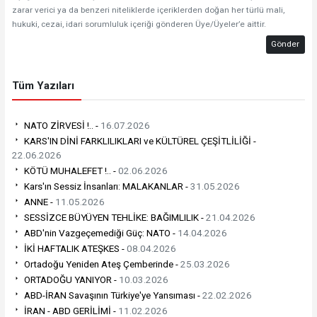
zarar verici ya da benzeri niteliklerde içeriklerden doğan her türlü mali,
hukuki, cezai, idari sorumluluk içeriği gönderen Üye/Üyeler’e aittir.
Gönder
Tüm Yazıları
NATO ZİRVESİ !.. -
16.07.2026
KARS'IN DİNİ FARKLILIKLARI ve KÜLTÜREL ÇEŞİTLİLİĞİ -
22.06.2026
KÖTÜ MUHALEFET !.. -
02.06.2026
Kars'ın Sessiz İnsanları: MALAKANLAR -
31.05.2026
ANNE -
11.05.2026
SESSİZCE BÜYÜYEN TEHLİKE: BAĞIMLILIK -
21.04.2026
ABD'nin Vazgeçemediği Güç: NATO -
14.04.2026
İKİ HAFTALIK ATEŞKES -
08.04.2026
Ortadoğu Yeniden Ateş Çemberinde -
25.03.2026
ORTADOĞU YANIYOR -
10.03.2026
ABD-İRAN Savaşının Türkiye'ye Yansıması -
22.02.2026
İRAN - ABD GERİLİMİ -
11.02.2026