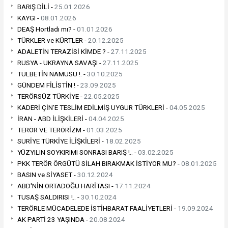
BARIŞ DİLİ -
25.01.2026
KAYGI -
08.01.2026
DEAŞ Hortladı mı? -
01.01.2026
TÜRKLER ve KÜRTLER -
20.12.2025
ADALETİN TERAZİSİ KİMDE ? -
27.11.2025
RUSYA - UKRAYNA SAVAŞI -
27.11.2025
TÜLBETİN NAMUSU !. -
30.10.2025
GÜNDEM FİLİSTİN ! -
23.09.2025
TERÖRSÜZ TÜRKİYE -
22.05.2025
KADERİ ÇİN'E TESLİM EDİLMİŞ UYGUR TÜRKLERİ -
04.05.2025
İRAN - ABD İLİŞKİLERİ -
04.04.2025
TERÖR VE TERÖRİZM -
01.03.2025
SURİYE TÜRKİYE İLİŞKİLERİ -
18.02.2025
YÜZYILIN SOYKIRIMI SONRASI BARIŞ !.. -
03.02.2025
PKK TERÖR ÖRGÜTÜ SİLAH BIRAKMAK İSTİYOR MU? -
08.01.2025
BASIN ve SİYASET -
30.12.2024
ABD'NİN ORTADOĞU HARİTASI -
17.11.2024
TUSAŞ SALDIRISI !.. -
30.10.2024
TERÖRLE MÜCADELEDE İSTİHBARAT FAALİYETLERİ -
19.09.2024
AK PARTİ 23 YAŞINDA -
20.08.2024