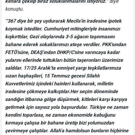
kenara çekilip biraz soluklanmalarını istiyoruz.’’
diye
konuştu.
‘‘367 diye bir şey uydurarak Meclis'in iradesine ipotek
koymak istediler. Cumhuriyet mitingleriyle insanımızı
kışkırttılar, Gezi olaylarında 3-5 ağacın taşınmasını
bahane ederek sokaklarımızı ateşe verdiler. PKK'sından
FETÖ'süne, DEAŞ'ından DHKP/C'sine varıncaya kadar
yularını ellerinde tuttukları bütün taşeronları üzerimize
saldılar. 17/25 Aralık'ta emniyet yargı teşkilatlarımıza
sızan haşhaşileri, 15 Temmuz gecesi Silahlı
Kuvvetlerimiz içindeki hainleri kullanarak, milletin
iradesine çökmeye kalkıştılar.Her seçim döneminde
sandığın itibarına gölge düşürmek, kitleleri karşı karşıya
getirmek için sayısız yola başvurdular. Türkiye ne zaman
kendini toparlasa, ne zaman ekonomide kabuğunu
kırmaya çalışsa bir bahane üretip bizi yolumuzdan
çevirmeye çalıştılar. Allah'a hamdolsun bunların hiçbirine