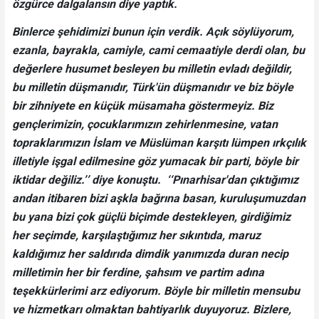
özgürce dalgalansın diye yaptık.
Binlerce şehidimizi bunun için verdik. Açık söylüyorum,
ezanla, bayrakla, camiyle, cami cemaatiyle derdi olan, bu
değerlere husumet besleyen bu milletin evladı değildir,
bu milletin düşmanıdır, Türk'ün düşmanıdır ve biz böyle
bir zihniyete en küçük müsamaha göstermeyiz. Biz
gençlerimizin, çocuklarımızın zehirlenmesine, vatan
topraklarımızın İslam ve Müslüman karşıtı lümpen ırkçılık
illetiyle işgal edilmesine göz yumacak bir parti, böyle bir
iktidar değiliz.’’ diye konuştu. ‘‘Pınarhisar'dan çıktığımız
andan itibaren bizi aşkla bağrına basan, kuruluşumuzdan
bu yana bizi çok güçlü biçimde destekleyen, girdiğimiz
her seçimde, karşılaştığımız her sıkıntıda, maruz
kaldığımız her saldırıda dimdik yanımızda duran necip
milletimin her bir ferdine, şahsım ve partim adına
teşekkürlerimi arz ediyorum. Böyle bir milletin mensubu
ve hizmetkarı olmaktan bahtiyarlık duyuyoruz. Bizlere,