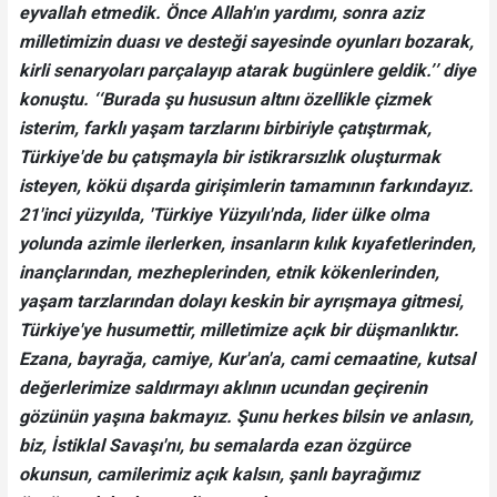
eyvallah etmedik. Önce Allah'ın yardımı, sonra aziz
milletimizin duası ve desteği sayesinde oyunları bozarak,
kirli senaryoları parçalayıp atarak bugünlere geldik.’’ diye
konuştu. ‘‘Burada şu hususun altını özellikle çizmek
isterim, farklı yaşam tarzlarını birbiriyle çatıştırmak,
Türkiye'de bu çatışmayla bir istikrarsızlık oluşturmak
isteyen, kökü dışarda girişimlerin tamamının farkındayız.
21'inci yüzyılda, 'Türkiye Yüzyılı'nda, lider ülke olma
yolunda azimle ilerlerken, insanların kılık kıyafetlerinden,
inançlarından, mezheplerinden, etnik kökenlerinden,
yaşam tarzlarından dolayı keskin bir ayrışmaya gitmesi,
Türkiye'ye husumettir, milletimize açık bir düşmanlıktır.
Ezana, bayrağa, camiye, Kur'an'a, cami cemaatine, kutsal
değerlerimize saldırmayı aklının ucundan geçirenin
gözünün yaşına bakmayız. Şunu herkes bilsin ve anlasın,
biz, İstiklal Savaşı'nı, bu semalarda ezan özgürce
okunsun, camilerimiz açık kalsın, şanlı bayrağımız