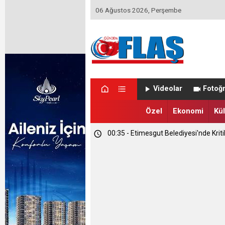
06 Ağustos 2026, Perşembe
13:09 - Ümit Özdağ Etimesgut'u Ziya
Videolar
Fotoğr
01:14 - Kapadokya Vadi Turları Nasıl Y
Özel
Ekonomi
Kül
00:35 - Etimesgut Belediyesi'nde Kri