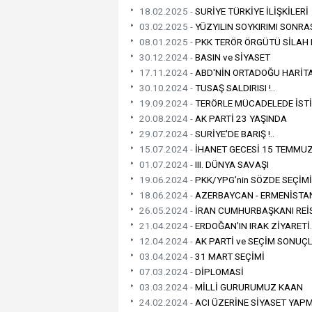
18.02.2025 -
SURİYE TÜRKİYE İLİŞKİLERİ
03.02.2025 -
YÜZYILIN SOYKIRIMI SONRASI
08.01.2025 -
PKK TERÖR ÖRGÜTÜ SİLAH 
30.12.2024 -
BASIN ve SİYASET
17.11.2024 -
ABD'NİN ORTADOĞU HARİTA
30.10.2024 -
TUSAŞ SALDIRISI !..
19.09.2024 -
TERÖRLE MÜCADELEDE İSTİ
20.08.2024 -
AK PARTİ 23 YAŞINDA
29.07.2024 -
SURİYE'DE BARIŞ !..
15.07.2024 -
İHANET GECESİ 15 TEMMU
01.07.2024 -
III. DÜNYA SAVAŞI
19.06.2024 -
PKK/YPG’nin SÖZDE SEÇİMİ
18.06.2024 -
AZERBAYCAN - ERMENİSTAN
26.05.2024 -
İRAN CUMHURBAŞKANI REİ
21.04.2024 -
ERDOĞAN'IN IRAK ZİYARETİ.
12.04.2024 -
AK PARTİ ve SEÇİM SONUÇL
03.04.2024 -
31 MART SEÇİMİ
07.03.2024 -
DİPLOMASİ
03.03.2024 -
MİLLİ GURURUMUZ KAAN
24.02.2024 -
ACI ÜZERİNE SİYASET YAPMA