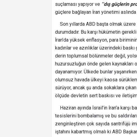
suçlaması yapıyor ve
‘‘dış güçlerin p
güçlere bağlayan İran yönetimi aslında 
Son yıllarda ABD başta olmak üzere bir
durumdadır. Bu karşı hükümetin gerekli 
İran’da yüksek enflasyon, para biriminin
kadınlar ve azınlıklar üzerindeki baskı g
derin toplumsal bölünmeler değil, yols
huzursuzluğun önde gelen kaynakları olm
dayanamıyor. Ülkede bunlar yaşanırken AB
olumsuz havada ülkeyi kaosa sürüklemek
sürüyor, ancak şu anda sokaklara çıkan
ölçüde devletin sert baskısı ve iletiş
Haziran ayında İsrail’in İran’a karşı ba
tesislerini bombalamış ve bu saldırılar
zenginleştiren çok sayıda santrifüjü imh
iştahını kabartmış olmalı ki ABD Başkanı