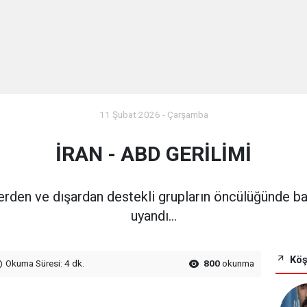
11 Şubat 2026 - Çarşamba
İRAN - ABD GERİLİMİ
çerden ve dışardan destekli grupların öncülüğünde başl
uyandı…
Köş
Okuma Süresi: 4 dk.
800
okunma