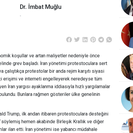
Dr. İmbat Muğlu
-
mik koşullar ve artan maliyetler nedeniyle önce
linde grev başladı. İran yönetimi protestoculara sert
alıştıkça protestolar bir anda rejim karşıtı siyasi
çi erişimi ve interneti engelleyerek neredeyse tüm
en İran yargısı ayaklanma iddiasıyla hızlı yargılamalar
bulundu. Bunlara rağmen gösteriler ülke genelinin
d Trump, ilk andan itibaren protestoculara desteğini
söylemiş hemen akabinde Birleşik Krallık ve diğer
rımlar ilan etti. İran yönetimi ise yabancı müdahale