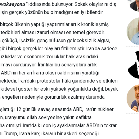
rovokasyonu”
iddiasında bulunuyor. Sokak olaylarını dış
işin gerçek yüzünün bu olmadığını en iyi bilendir.
çok ülkenin yaptığı yaptırımlar artık kronikleşmiş
tedbirleri alması zaruri olması en temel görevdir.
 çöküşü, işsizlik, genç nüfusun geleceksizlik algısı,
ibi birçok gerçekler olayları fitillemiştir. İran’da sadece
uzluklar ve ekonomik zorluklar halk arasındaki
ayı sürdürüyor. İranlılar bu senaryolara artık
D’nin her an İran’a olası saldırısının yarattığı
tedir. İran’daki protestolar hâlâ gündemde ve etkileri
 kitlesel gösteriler eski yüksek yoğunlukta değil; büyük
im engelleri nedeniyle görünürlük azalmış durumda.
şlattığı 12 günlük savaş sırasında ABD, İran’ın nükleer
ın, uranyumu silah seviyesine yakın saflıkta
a etmişti. İran’da ki son iç ayaklanmalar ABD’nin tekrar
 Trump, İran'a karşı kararlı bir askeri seçeneği