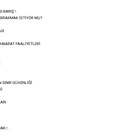
 BARIŞ !..
BIRAKMAK İSTİYOR MU?
SI
HBARAT FAALİYETLERİ
Z
 SINIR GÜVENLİĞİ
Sİ
.
ARI
K !..