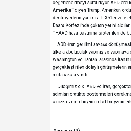
değerlendirmeyi sürdürüyor. ABD ordusu 
Amerika’’
diyen Trump; Amerikan ordu
destroyerlerin yanı sıra F-35'ler ve ele
Basra Körfezi'nde çoktan yerini aldılar.
THAAD hava savunma sistemleri de böl
ABD-İran gerilimi savaşa dönüşmesini
ülke arabuluculuk yapmış ve yapmaya d
Washington ve Tahran arasında İran’ın 
gerçekleştirilen dolaylı görüşmelerin 
mutabakata vardı.
Dileğimiz o ki ABD ve İran, gerçekte
adımları pratikte göstermeleri gerekm
olmak üzere dünyanın dört bir yanını at
Yorumlar (0)