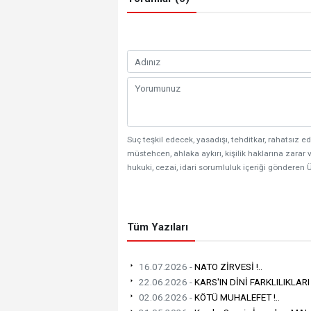
Suç teşkil edecek, yasadışı, tehditkar, rahatsız ed
müstehcen, ahlaka aykırı, kişilik haklarına zarar v
hukuki, cezai, idari sorumluluk içeriği gönderen Ü
Tüm Yazıları
16.07.2026 -
NATO ZİRVESİ !..
22.06.2026 -
KARS'IN DİNİ FARKLILIKLARI
02.06.2026 -
KÖTÜ MUHALEFET !..