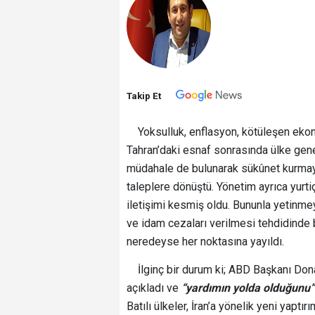
Takip Et
Yoksulluk, enflasyon, kötüleşen ekono
Tahran’daki esnaf sonrasında ülke gene
müdahale de bulunarak sükûnet kurmaya ç
taleplere dönüştü. Yönetim ayrıca yurti
iletişimi kesmiş oldu. Bununla yetinmey
ve idam cezaları verilmesi tehdidinde 
neredeyse her noktasına yayıldı.
İlginç bir durum ki; ABD Başkanı Donal
açıkladı ve
“yardımın yolda olduğunu”
Batılı ülkeler, İran’a yönelik yeni yaptı