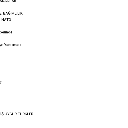
ALAKANLAR
: BAĞIMLILIK
: NATO
berinde
ye Yansıması
?
MİŞ UYGUR TÜRKLERİ