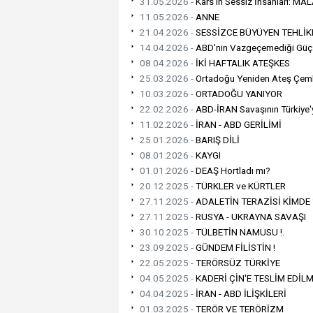
31.05.2026 -
Kars'ın Sessiz İnsanları: M
11.05.2026 -
ANNE
21.04.2026 -
SESSİZCE BÜYÜYEN TEHLİKE
14.04.2026 -
ABD'nin Vazgeçemediği Güç
08.04.2026 -
İKİ HAFTALIK ATEŞKES
25.03.2026 -
Ortadoğu Yeniden Ateş Çem
10.03.2026 -
ORTADOĞU YANIYOR
22.02.2026 -
ABD-İRAN Savaşının Türkiye'
11.02.2026 -
İRAN - ABD GERİLİMİ
25.01.2026 -
BARIŞ DİLİ
08.01.2026 -
KAYGI
01.01.2026 -
DEAŞ Hortladı mı?
20.12.2025 -
TÜRKLER ve KÜRTLER
27.11.2025 -
ADALETİN TERAZİSİ KİMDE 
27.11.2025 -
RUSYA - UKRAYNA SAVAŞI
30.10.2025 -
TÜLBETİN NAMUSU !.
23.09.2025 -
GÜNDEM FİLİSTİN !
22.05.2025 -
TERÖRSÜZ TÜRKİYE
04.05.2025 -
KADERİ ÇİN'E TESLİM EDİL
04.04.2025 -
İRAN - ABD İLİŞKİLERİ
01.03.2025 -
TERÖR VE TERÖRİZM