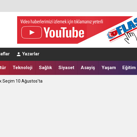
ret Edecek
aflar
Yazarlar
apılır?
tür
Teknoloji
Sağlık
Siyaset
Asayiş
Yaşam
Eğitim
tik Seçim 10 Ağustos'ta