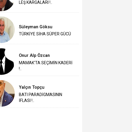
LEŞ KARGALARI !..
Süleyman Göksu
TÜRKİYE SİHA SÜPER GÜCÜ
Onur Alp Özcan
MAMAK'TA SEÇİMİN KADERİ
!..
Yalçın Topçu
BATI PARADİGMASININ
İFLASI !..