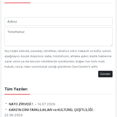
Suç teşkil edecek, yasadışı, tehditkar, rahatsız edici, hakaret ve küfür içeren,
aşağılayıcı, küçük düşürücü, kaba, müstehcen, ahlaka aykırı, kişilik haklarına
zarar verici ya da benzeri niteliklerde içeriklerden doğan her türlü mali,
hukuki, cezai, idari sorumluluk içeriği gönderen Üye/Üyeler’e aittir.
Gönder
Tüm Yazıları
NATO ZİRVESİ !.. -
16.07.2026
KARS'IN DİNİ FARKLILIKLARI ve KÜLTÜREL ÇEŞİTLİLİĞİ -
22.06.2026