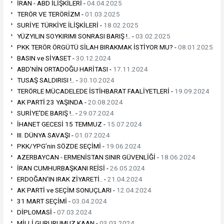
İRAN - ABD İLİŞKİLERİ -
04.04.2025
TERÖR VE TERÖRİZM -
01.03.2025
SURİYE TÜRKİYE İLİŞKİLERİ -
18.02.2025
YÜZYILIN SOYKIRIMI SONRASI BARIŞ !.. -
03.02.2025
PKK TERÖR ÖRGÜTÜ SİLAH BIRAKMAK İSTİYOR MU? -
08.01.2025
BASIN ve SİYASET -
30.12.2024
ABD'NİN ORTADOĞU HARİTASI -
17.11.2024
TUSAŞ SALDIRISI !.. -
30.10.2024
TERÖRLE MÜCADELEDE İSTİHBARAT FAALİYETLERİ -
19.09.2024
AK PARTİ 23 YAŞINDA -
20.08.2024
SURİYE'DE BARIŞ !.. -
29.07.2024
İHANET GECESİ 15 TEMMUZ -
15.07.2024
III. DÜNYA SAVAŞI -
01.07.2024
PKK/YPG’nin SÖZDE SEÇİMİ -
19.06.2024
AZERBAYCAN - ERMENİSTAN SINIR GÜVENLİĞİ -
18.06.2024
İRAN CUMHURBAŞKANI REİSİ -
26.05.2024
ERDOĞAN'IN IRAK ZİYARETİ.. -
21.04.2024
AK PARTİ ve SEÇİM SONUÇLARI -
12.04.2024
31 MART SEÇİMİ -
03.04.2024
DİPLOMASİ -
07.03.2024
MİLLİ GURURUMUZ KAAN -
03.03.2024