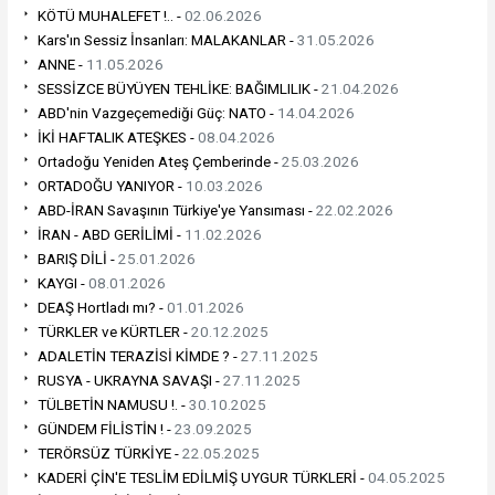
KÖTÜ MUHALEFET !.. -
02.06.2026
Kars'ın Sessiz İnsanları: MALAKANLAR -
31.05.2026
ANNE -
11.05.2026
SESSİZCE BÜYÜYEN TEHLİKE: BAĞIMLILIK -
21.04.2026
ABD'nin Vazgeçemediği Güç: NATO -
14.04.2026
İKİ HAFTALIK ATEŞKES -
08.04.2026
Ortadoğu Yeniden Ateş Çemberinde -
25.03.2026
ORTADOĞU YANIYOR -
10.03.2026
ABD-İRAN Savaşının Türkiye'ye Yansıması -
22.02.2026
İRAN - ABD GERİLİMİ -
11.02.2026
BARIŞ DİLİ -
25.01.2026
KAYGI -
08.01.2026
DEAŞ Hortladı mı? -
01.01.2026
TÜRKLER ve KÜRTLER -
20.12.2025
ADALETİN TERAZİSİ KİMDE ? -
27.11.2025
RUSYA - UKRAYNA SAVAŞI -
27.11.2025
TÜLBETİN NAMUSU !. -
30.10.2025
GÜNDEM FİLİSTİN ! -
23.09.2025
TERÖRSÜZ TÜRKİYE -
22.05.2025
KADERİ ÇİN'E TESLİM EDİLMİŞ UYGUR TÜRKLERİ -
04.05.2025