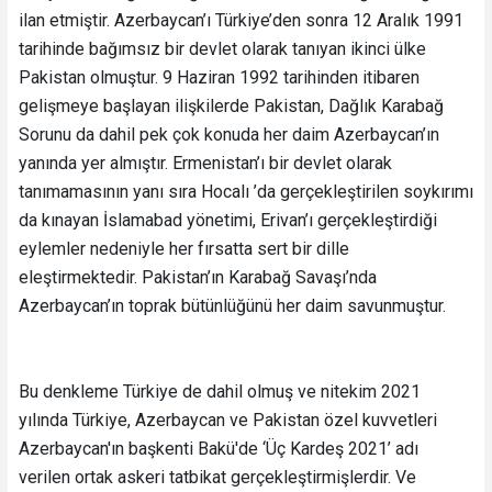
ilan etmiştir. Azerbaycan’ı Türkiye’den sonra 12 Aralık 1991
tarihinde bağımsız bir devlet olarak tanıyan ikinci ülke
Pakistan olmuştur. 9 Haziran 1992 tarihinden itibaren
gelişmeye başlayan ilişkilerde Pakistan, Dağlık Karabağ
Sorunu da dahil pek çok konuda her daim Azerbaycan’ın
yanında yer almıştır. Ermenistan’ı bir devlet olarak
tanımamasının yanı sıra Hocalı ’da gerçekleştirilen soykırımı
da kınayan İslamabad yönetimi, Erivan’ı gerçekleştirdiği
eylemler nedeniyle her fırsatta sert bir dille
eleştirmektedir.
Pakistan’ın Karabağ Savaşı’nda
Azerbaycan’ın toprak bütünlüğünü her daim savunmuştur.
Bu denkleme Türkiye de dahil olmuş ve nitekim 2021
yılında Türkiye, Azerbaycan ve Pakistan özel kuvvetleri
Azerbaycan'ın başkenti Bakü'de ‘Üç Kardeş 2021’ adı
verilen ortak askeri tatbikat gerçekleştirmişlerdir. Ve