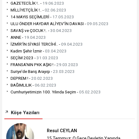
GAZETECİLİK !.. -
19.06.2023
MİLLİYETÇİLİK !.. -
02.06.2023
14 MAYIS SEÇİMLERİ -
17.05.2023
ULU ÖNDER HAYDAR ALİYEV'İN DAVASI -
09.05.2023
SAVAŞ ve ÇOCUK !.. -
30.04.2023
ANNE -
19.04.2023
İZMİR'İN SİYASİ TERCİHİ.. -
09.04.2023
Kadim Şehir İzmir -
03.04.2023
SEÇİM 2023 -
31.03.2023
FRANSA'NIN PKK AŞKI ! -
29.03.2023
Suriye'de Barış Arayışı -
23.03.2023
DEPREM ! -
20.02.2023
BAĞIMLILIK -
06.02.2023
Cumhuriyetimizin 100. Yılında Seçim -
05.02.2023
Köşe Yazıları
Resul CEYLAN
15 Temmuz: O Gece Devletin Yanında