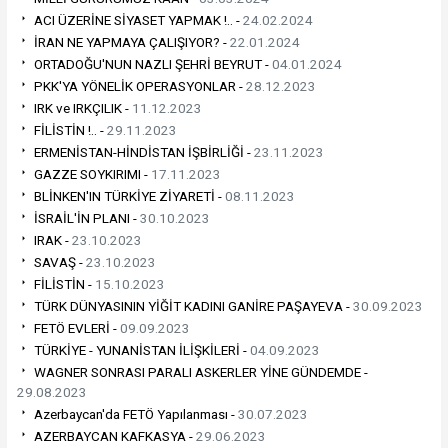
ACI ÜZERİNE SİYASET YAPMAK !.. -
24.02.2024
İRAN NE YAPMAYA ÇALIŞIYOR? -
22.01.2024
ORTADOĞU'NUN NAZLI ŞEHRİ BEYRUT -
04.01.2024
PKK'YA YÖNELİK OPERASYONLAR -
28.12.2023
IRK ve IRKÇILIK -
11.12.2023
FİLİSTİN !.. -
29.11.2023
ERMENİSTAN-HİNDİSTAN İŞBİRLİĞİ -
23.11.2023
GAZZE SOYKIRIMI -
17.11.2023
BLİNKEN'IN TÜRKİYE ZİYARETİ -
08.11.2023
İSRAİL'İN PLANI -
30.10.2023
IRAK -
23.10.2023
SAVAŞ -
23.10.2023
FİLİSTİN -
15.10.2023
TÜRK DÜNYASININ YİĞİT KADINI GANİRE PAŞAYEVA -
30.09.2023
FETÖ EVLERİ -
09.09.2023
TÜRKİYE - YUNANİSTAN İLİŞKİLERİ -
04.09.2023
WAGNER SONRASI PARALI ASKERLER YİNE GÜNDEMDE -
29.08.2023
Azerbaycan'da FETÖ Yapılanması -
30.07.2023
AZERBAYCAN KAFKASYA -
29.06.2023