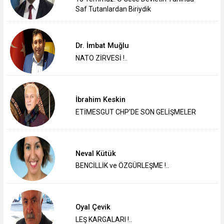
Saf Tutanlardan Biriydik
Dr. İmbat Muğlu
NATO ZİRVESİ !..
İbrahim Keskin
ETİMESGUT CHP'DE SON GELİŞMELER
Neval Kütük
BENCİLLİK ve ÖZGÜRLEŞME !..
Oyal Çevik
LEŞ KARGALARI !..