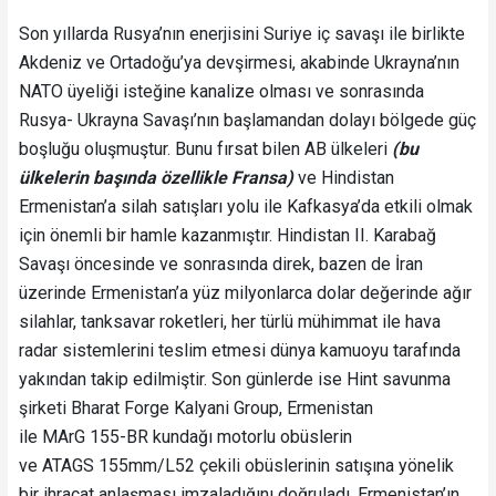
Son yıllarda Rusya’nın enerjisini Suriye iç savaşı ile birlikte
Akdeniz ve Ortadoğu’ya devşirmesi, akabinde Ukrayna’nın
NATO üyeliği isteğine kanalize olması ve sonrasında
Rusya- Ukrayna Savaşı’nın başlamandan dolayı bölgede güç
boşluğu oluşmuştur. Bunu fırsat bilen AB ülkeleri
(bu
ülkelerin başında özellikle Fransa)
ve Hindistan
Ermenistan’a silah satışları yolu ile Kafkasya’da etkili olmak
için önemli bir hamle kazanmıştır. Hindistan II. Karabağ
Savaşı öncesinde ve sonrasında direk, bazen de İran
üzerinde Ermenistan’a yüz milyonlarca dolar değerinde ağır
silahlar, tanksavar roketleri, her türlü mühimmat ile hava
radar sistemlerini teslim etmesi dünya kamuoyu tarafında
yakından takip edilmiştir. Son günlerde ise Hint savunma
şirketi Bharat Forge Kalyani Group, Ermenistan
ile MArG 155-BR kundağı motorlu obüslerin
ve ATAGS 155mm/L52 çekili obüslerinin satışına yönelik
bir ihracat anlaşması imzaladığını doğruladı. Ermenistan’ın