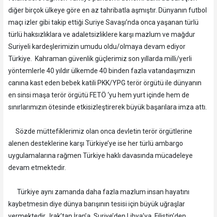
diğer birçok ülkeye göre en az tahribatla aşmıştır. Dünyanın futbol
maçı izler gibi takip ettiği Suriye Savaşı’nda onca yaşanan türlü
türlü haksızlıklara ve adaletsizliklere karşı mazlum ve mağdur
Suriyeli kardeşlerimizin umudu oldu/olmaya devam ediyor
Türkiye. Kahraman güvenlik güçlerimiz son yıllarda milli/yerli
yöntemlerle 40 yıldır ülkemde 40 binden fazla vatandaşımızın
canına kast eden bebek katili PKK/YPG terör örgütü ile dünyanın
en sinsi maşa terör örgütü FETÖ ‘yu hem yurt içinde hem de
sınırlarımızın ötesinde etkisizleştirerek büyük başarılara imza attı.
Sözde müttefiklerimiz olan onca devletin terör örgütlerine
alenen desteklerine karşı Türkiye’ye ise her türlü ambargo
uygulamalarına rağmen Türkiye haklı davasında mücadeleye
devam etmektedir.
Türkiye aynı zamanda daha fazla mazlum insan hayatını
kaybetmesin diye dünya barışının tesisi için büyük uğraşlar
vermektedir. Irak’tan İran’a, Suriye’den Libya’ya, Filistin'den