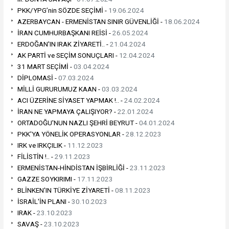
PKK/YPG’nin SÖZDE SEÇİMİ -
19.06.2024
AZERBAYCAN - ERMENİSTAN SINIR GÜVENLİĞİ -
18.06.2024
İRAN CUMHURBAŞKANI REİSİ -
26.05.2024
ERDOĞAN'IN IRAK ZİYARETİ.. -
21.04.2024
AK PARTİ ve SEÇİM SONUÇLARI -
12.04.2024
31 MART SEÇİMİ -
03.04.2024
DİPLOMASİ -
07.03.2024
MİLLİ GURURUMUZ KAAN -
03.03.2024
ACI ÜZERİNE SİYASET YAPMAK !.. -
24.02.2024
İRAN NE YAPMAYA ÇALIŞIYOR? -
22.01.2024
ORTADOĞU'NUN NAZLI ŞEHRİ BEYRUT -
04.01.2024
PKK'YA YÖNELİK OPERASYONLAR -
28.12.2023
IRK ve IRKÇILIK -
11.12.2023
FİLİSTİN !.. -
29.11.2023
ERMENİSTAN-HİNDİSTAN İŞBİRLİĞİ -
23.11.2023
GAZZE SOYKIRIMI -
17.11.2023
BLİNKEN'IN TÜRKİYE ZİYARETİ -
08.11.2023
İSRAİL'İN PLANI -
30.10.2023
IRAK -
23.10.2023
SAVAŞ -
23.10.2023