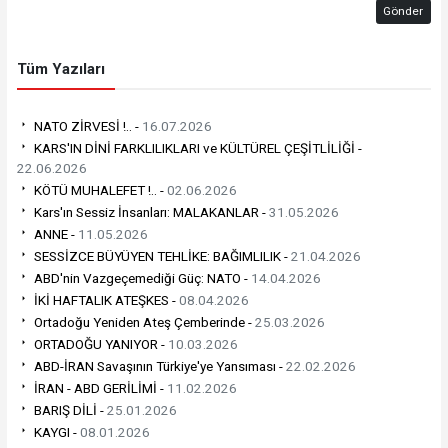
Gönder
Tüm Yazıları
NATO ZİRVESİ !.. -
16.07.2026
KARS'IN DİNİ FARKLILIKLARI ve KÜLTÜREL ÇEŞİTLİLİĞİ -
22.06.2026
KÖTÜ MUHALEFET !.. -
02.06.2026
Kars'ın Sessiz İnsanları: MALAKANLAR -
31.05.2026
ANNE -
11.05.2026
SESSİZCE BÜYÜYEN TEHLİKE: BAĞIMLILIK -
21.04.2026
ABD'nin Vazgeçemediği Güç: NATO -
14.04.2026
İKİ HAFTALIK ATEŞKES -
08.04.2026
Ortadoğu Yeniden Ateş Çemberinde -
25.03.2026
ORTADOĞU YANIYOR -
10.03.2026
ABD-İRAN Savaşının Türkiye'ye Yansıması -
22.02.2026
İRAN - ABD GERİLİMİ -
11.02.2026
BARIŞ DİLİ -
25.01.2026
KAYGI -
08.01.2026