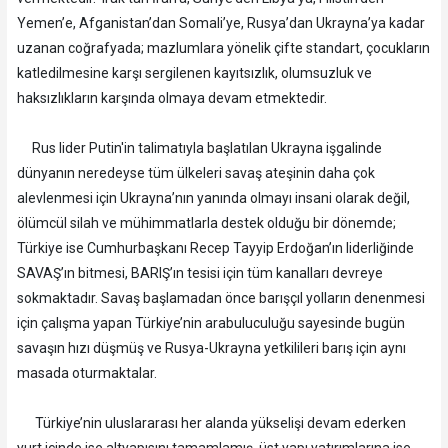
Yemen’e, Afganistan’dan Somali’ye, Rusya’dan Ukrayna’ya kadar
uzanan coğrafyada; mazlumlara yönelik çifte standart, çocukların
katledilmesine karşı sergilenen kayıtsızlık, olumsuzluk ve
haksızlıkların karşında olmaya devam etmektedir.
Rus lider Putin'in talimatıyla başlatılan Ukrayna işgalinde
dünyanın neredeyse tüm ülkeleri savaş ateşinin daha çok
alevlenmesi için Ukrayna’nın yanında olmayı insani olarak değil,
ölümcül silah ve mühimmatlarla destek olduğu bir dönemde;
Türkiye ise Cumhurbaşkanı Recep Tayyip Erdoğan’ın liderliğinde
SAVAŞ’ın bitmesi, BARIŞ’ın tesisi için tüm kanalları devreye
sokmaktadır. Savaş başlamadan önce barışçıl yolların denenmesi
için çalışma yapan Türkiye’nin arabuluculuğu sayesinde bugün
savaşın hızı düşmüş ve Rusya-Ukrayna yetkilileri barış için aynı
masada oturmaktalar.
Türkiye’nin uluslararası her alanda yükselişi devam ederken