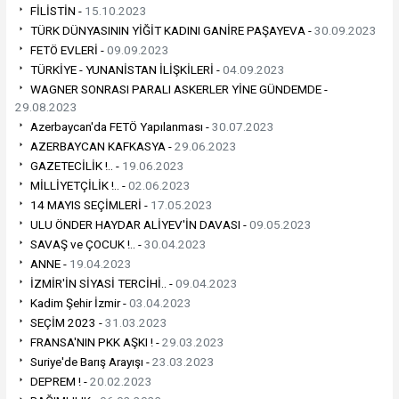
FİLİSTİN -
15.10.2023
TÜRK DÜNYASININ YİĞİT KADINI GANİRE PAŞAYEVA -
30.09.2023
FETÖ EVLERİ -
09.09.2023
TÜRKİYE - YUNANİSTAN İLİŞKİLERİ -
04.09.2023
WAGNER SONRASI PARALI ASKERLER YİNE GÜNDEMDE -
29.08.2023
Azerbaycan'da FETÖ Yapılanması -
30.07.2023
AZERBAYCAN KAFKASYA -
29.06.2023
GAZETECİLİK !.. -
19.06.2023
MİLLİYETÇİLİK !.. -
02.06.2023
14 MAYIS SEÇİMLERİ -
17.05.2023
ULU ÖNDER HAYDAR ALİYEV'İN DAVASI -
09.05.2023
SAVAŞ ve ÇOCUK !.. -
30.04.2023
ANNE -
19.04.2023
İZMİR'İN SİYASİ TERCİHİ.. -
09.04.2023
Kadim Şehir İzmir -
03.04.2023
SEÇİM 2023 -
31.03.2023
FRANSA'NIN PKK AŞKI ! -
29.03.2023
Suriye'de Barış Arayışı -
23.03.2023
DEPREM ! -
20.02.2023