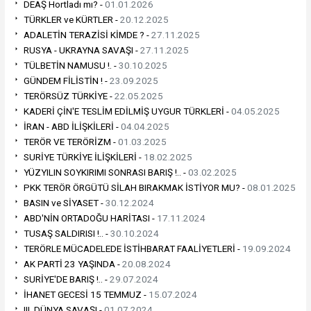
DEAŞ Hortladı mı? -
01.01.2026
TÜRKLER ve KÜRTLER -
20.12.2025
ADALETİN TERAZİSİ KİMDE ? -
27.11.2025
RUSYA - UKRAYNA SAVAŞI -
27.11.2025
TÜLBETİN NAMUSU !. -
30.10.2025
GÜNDEM FİLİSTİN ! -
23.09.2025
TERÖRSÜZ TÜRKİYE -
22.05.2025
KADERİ ÇİN'E TESLİM EDİLMİŞ UYGUR TÜRKLERİ -
04.05.2025
İRAN - ABD İLİŞKİLERİ -
04.04.2025
TERÖR VE TERÖRİZM -
01.03.2025
SURİYE TÜRKİYE İLİŞKİLERİ -
18.02.2025
YÜZYILIN SOYKIRIMI SONRASI BARIŞ !.. -
03.02.2025
PKK TERÖR ÖRGÜTÜ SİLAH BIRAKMAK İSTİYOR MU? -
08.01.2025
BASIN ve SİYASET -
30.12.2024
ABD'NİN ORTADOĞU HARİTASI -
17.11.2024
TUSAŞ SALDIRISI !.. -
30.10.2024
TERÖRLE MÜCADELEDE İSTİHBARAT FAALİYETLERİ -
19.09.2024
AK PARTİ 23 YAŞINDA -
20.08.2024
SURİYE'DE BARIŞ !.. -
29.07.2024
İHANET GECESİ 15 TEMMUZ -
15.07.2024
III. DÜNYA SAVAŞI -
01.07.2024