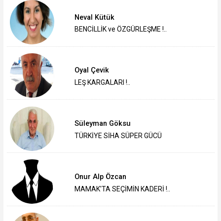
Neval Kütük
BENCİLLİK ve ÖZGÜRLEŞME !..
Oyal Çevik
LEŞ KARGALARI !..
Süleyman Göksu
TÜRKİYE SİHA SÜPER GÜCÜ
Onur Alp Özcan
MAMAK'TA SEÇİMİN KADERİ !..