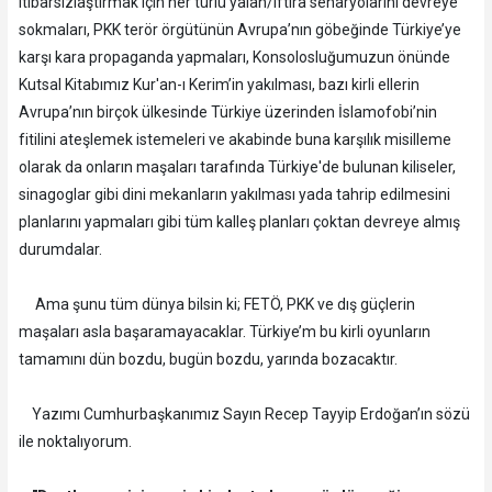
itibarsızlaştırmak için her türlü yalan/iftira senaryolarını devreye
sokmaları, PKK terör örgütünün Avrupa’nın göbeğinde Türkiye’ye
karşı kara propaganda yapmaları, Konsolosluğumuzun önünde
Kutsal Kitabımız Kur'an-ı Kerim’in yakılması, bazı kirli ellerin
Avrupa’nın birçok ülkesinde Türkiye üzerinden İslamofobi’nin
fitilini ateşlemek istemeleri ve akabinde buna karşılık misilleme
olarak da onların maşaları tarafında Türkiye'de bulunan kiliseler,
sinagoglar gibi dini mekanların yakılması yada tahrip edilmesini
planlarını yapmaları gibi tüm kalleş planları çoktan devreye almış
durumdalar.
Ama şunu tüm dünya bilsin ki; FETÖ, PKK ve dış güçlerin
maşaları asla başaramayacaklar. Türkiye’m bu kirli oyunların
tamamını dün bozdu, bugün bozdu, yarında bozacaktır.
Yazımı Cumhurbaşkanımız Sayın Recep Tayyip Erdoğan’ın sözü
ile noktalıyorum.