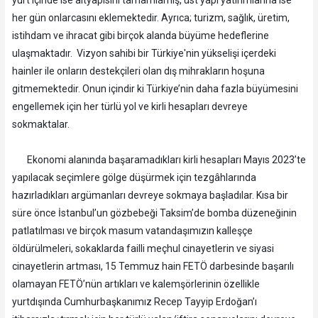
yurt içinde ise altyapısını tamamlamış, üst yapı yatırımlarına ise
her gün onlarcasını eklemektedir. Ayrıca; turizm, sağlık, üretim,
istihdam ve ihracat gibi birçok alanda büyüme hedeflerine
ulaşmaktadır. Vizyon sahibi bir Türkiye'nin yükselişi içerdeki
hainler ile onların destekçileri olan dış mihrakların hoşuna
gitmemektedir. Onun içindir ki Türkiye’nin daha fazla büyümesini
engellemek için her türlü yol ve kirli hesapları devreye
sokmaktalar.
Ekonomi alanında başaramadıkları kirli hesapları Mayıs 2023’te
yapılacak seçimlere gölge düşürmek için tezgâhlarında
hazırladıkları argümanları devreye sokmaya başladılar. Kısa bir
süre önce İstanbul’un gözbebeği Taksim’de bomba düzeneğinin
patlatılması ve birçok masum vatandaşımızın kalleşçe
öldürülmeleri, sokaklarda failli meçhul cinayetlerin ve siyasi
cinayetlerin artması, 15 Temmuz hain FETÖ darbesinde başarılı
olamayan FETÖ’nün artıkları ve kalemşörlerinin özellikle
yurtdışında Cumhurbaşkanımız Recep Tayyip Erdoğan’ı