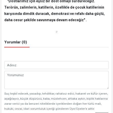
"Dostlarımız için eşsiz bir dost olmayı sürdüreceğiz.
Terörün, zalimlerin, katillerin, özellikle de çocuk katillerinin
karşısında dimdik duracak, demokrasi ve refahı daha güçlü,
daha cesur şekilde savunmaya devam edeceğiz" .
#
Yorumlar (0)
Suç teşkil edecek, yasadışı, tehditkar, rahatsız edici, hakaret ve küfür içeren,
aşağılayıcı, küçük düşürücü, kaba, müstehcen, ahlaka aykırı, kişilik haklarına
zarar verici ya da benzeri niteliklerde içeriklerden doğan her türlü mali,
hukuki, cezai, idari sorumluluk içeriği gönderen Üye/Üyeler’e aittir.